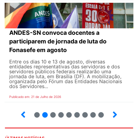
ANDES-SN convoca docentes a
participarem de jornada de luta do
Fonasefe em agosto
Entre os dias 10 e 13 de agosto, diversas
entidades representativas das servidoras e dos
servidores públicos federais realizarão uma
jornada de luta, em Brasília (DF). A mobilização,
organizada pelo Fórum das Entidades Nacionais
dos Servidores...
Publicado em: 21 de Julho de 2026
2
3
4
5
6
7
8
9