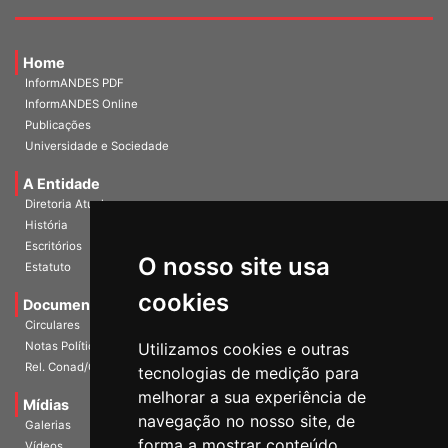
Home
InformANDES PDF
InformANDES Online
Publicações
Universidade e Sociedade
A Entidade
Diretoria Atual
História
O nosso site usa
Escritórios
Estatuto
cookies
Documentos
Circulares
Utilizamos cookies e outras
Notas Políticas
tecnologias de medição para
Rel. Conad/Congresso
melhorar a sua experiência de
navegação no nosso site, de
Mídias
Galerias
forma a mostrar conteúdo