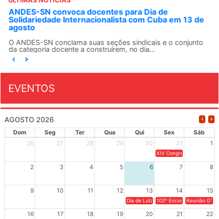
ÚLTIMAS NOTÍCIAS
ANDES-SN convoca docentes para Dia de
Solidariedade Internacionalista com Cuba em 13 de
agosto
O ANDES-SN conclama suas seções sindicais e o conjunto
da categoria docente a construírem, no dia...
EVENTOS
AGOSTO 2026
Dom
Seg
Ter
Qua
Qui
Sex
Sáb
26
27
28
29
30
31
1
XIV Congresso Brasileiro 
2
3
4
5
6
7
8
9
10
11
12
13
14
15
Dia de Luta em Defesa de Cuba e da S
102º Encontro da Regional
Reunião GTPE