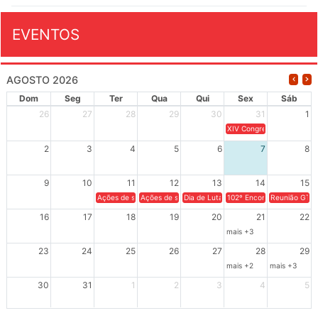
EVENTOS
AGOSTO 2026
Dom
Seg
Ter
Qua
Qui
Sex
Sáb
26
27
28
29
30
31
1
XIV Congresso Brasileiro 
2
3
4
5
6
7
8
9
10
11
12
13
14
15
Ações de solidariedade a Cuba no Rio Grande do Sul - 100 anos 
Ações de solidariedade a Cuba no Rio Grande do Su
Dia de Luta em Defesa de Cuba e da S
102º Encontro da Regional
Reunião GTPE
16
17
18
19
20
21
22
mais +3
23
24
25
26
27
28
29
mais +2
mais +3
30
31
1
2
3
4
5