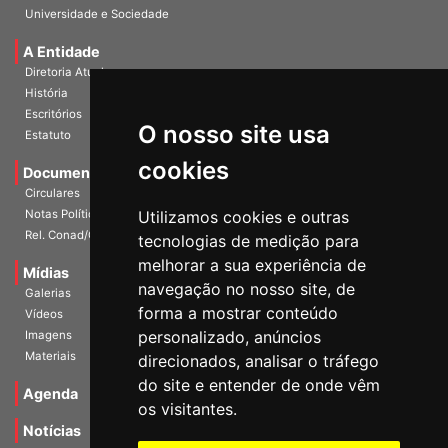
Publicações
Universidade e Sociedade
A Entidade
Diretoria Atual
História
O nosso site usa
Escritórios
Estatuto
cookies
Documentos
Circulares
Utilizamos cookies e outras
Notas Políticas
tecnologias de medição para
Rel. Conad/Congresso
melhorar a sua experiência de
navegação no nosso site, de
Mídias
Galerias
forma a mostrar conteúdo
Vídeos
personalizado, anúncios
Imagens
direcionados, analisar o tráfego
Materiais
do site e entender de onde vêm
os visitantes.
Agenda
Notícias