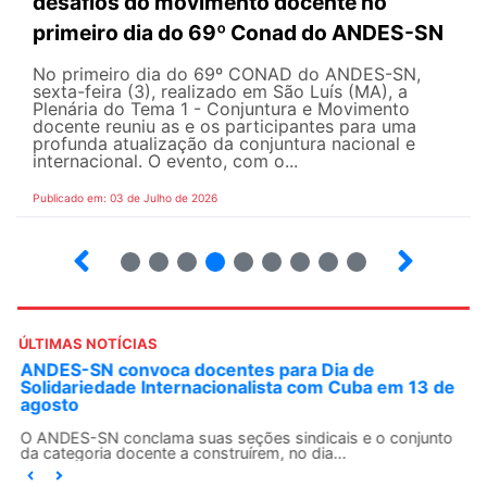
desafios do movimento docente no
primeiro dia do 69º Conad do ANDES-SN
No primeiro dia do 69º CONAD do ANDES-SN,
sexta-feira (3), realizado em São Luís (MA), a
Plenária do Tema 1 - Conjuntura e Movimento
docente reuniu as e os participantes para uma
profunda atualização da conjuntura nacional e
internacional. O evento, com o...
Publicado em: 03 de Julho de 2026
2
3
4
5
6
7
8
9
ÚLTIMAS NOTÍCIAS
ANDES-SN convoca docentes para Dia de
Solidariedade Internacionalista com Cuba em 13 de
agosto
O ANDES-SN conclama suas seções sindicais e o conjunto
da categoria docente a construírem, no dia...