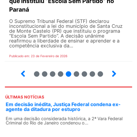
que instituiu “Escola Sem Partido” no
Paraná
O Supremo Tribunal Federal (STF) declarou
inconstitucional a lei do município de Santa Cruz
de Monte Castelo (PR) que instituiu o programa
“Escola Sem Partido”. A decisão unânime
reafirmou a liberdade de ensinar e aprender e a
competência exclusiva da...
Publicado em: 23 de Fevereiro de 2026
15
16
17
18
19
20
21
22
23
ÚLTIMAS NOTÍCIAS
Em decisão inédita, Justiça Federal condena ex-
agente da ditadura por estupro
Em uma decisão considerada histórica, a 2ª Vara Federal
Criminal do Rio de Janeiro condenou o...