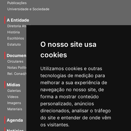
Universidade e Sociedade
A Entidade
Diretoria Atual
História
Escritórios
Estatuto
O nosso site usa
Documentos
cookies
Circulares
Notas Políticas
Utilizamos cookies e outras
Rel. Conad/Congresso
tecnologias de medição para
Mídias
melhorar a sua experiência de
Galerias
navegação no nosso site, de
Vídeos
forma a mostrar conteúdo
Imagens
personalizado, anúncios
Materiais
direcionados, analisar o tráfego
Agenda
do site e entender de onde vêm
os visitantes.
Notícias