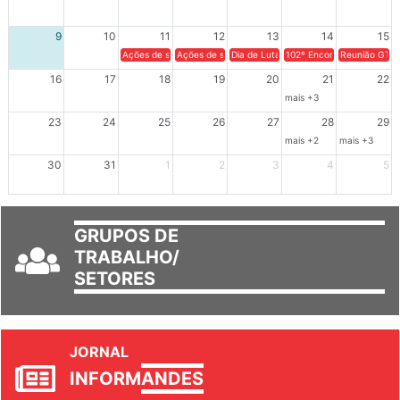
2
3
4
5
6
7
8
9
10
11
12
13
14
15
Ações de solidariedade a Cuba no Rio Grande do Sul - 100 anos 
Ações de solidariedade a Cuba no Rio Grande do Su
Dia de Luta em Defesa de Cuba e da S
102º Encontro da Regional
Reunião GTPE
16
17
18
19
20
21
22
mais +3
23
24
25
26
27
28
29
mais +2
mais +3
30
31
1
2
3
4
5
GRUPOS DE
TRABALHO/
SETORES
JORNAL
INFORM
ANDES