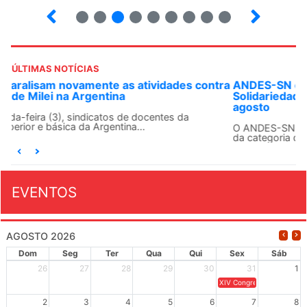
2
3
4
5
6
7
8
9
ÚLTIMAS NOTÍCIAS
ANDES-SN convoca docentes para Dia de
Solidariedade Internacionalista com Cuba em 13 de
agosto
O ANDES-SN conclama suas seções sindicais e o conjunto
da categoria docente a construírem, no dia...
EVENTOS
AGOSTO 2026
Dom
Seg
Ter
Qua
Qui
Sex
Sáb
26
27
28
29
30
31
1
XIV Congresso Brasileiro 