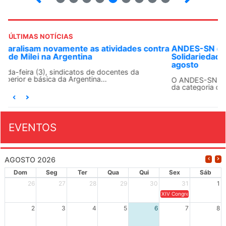
ÚLTIMAS NOTÍCIAS
ANDES-SN convoca docentes para Dia de
Solidariedade Internacionalista com Cuba em 13 de
agosto
O ANDES-SN conclama suas seções sindicais e o conjunto
da categoria docente a construírem, no dia...
EVENTOS
AGOSTO 2026
Dom
Seg
Ter
Qua
Qui
Sex
Sáb
26
27
28
29
30
31
1
XIV Congresso Brasileiro 
2
3
4
5
6
7
8