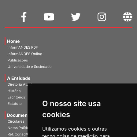
Home
InformANDES PDF
InformANDES Online
Publicações
Universidade e Sociedade
A Entidade
Diretoria Atual
História
O nosso site usa
Escritórios
Estatuto
cookies
Documentos
Circulares
Utilizamos cookies e outras
Notas Políticas
tecnologias de medição para