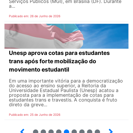
Serviços Públicos (MGI), em Brasília (DF). Durante
a...
Publicado em: 26 de Junho de 2026
Unesp aprova cotas para estudantes
trans após forte mobilização do
movimento estudantil
Em uma importante vitória para a democratização
do acesso ao ensino superior, a Reitoria da
Universidade Estadual Paulista (Unesp) acatou a
proposta para a implementação de cotas para
estudantes trans e travestis. A conquista é fruto
direto da greve...
Publicado em: 25 de Junho de 2026
2
3
4
5
6
7
8
9