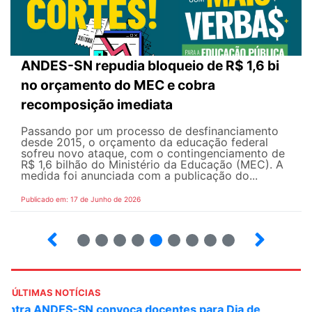
ANDES-SN repudia bloqueio de R$ 1,6 bi
no orçamento do MEC e cobra
recomposição imediata
Passando por um processo de desfinanciamento
desde 2015, o orçamento da educação federal
sofreu novo ataque, com o contingenciamento de
R$ 1,6 bilhão do Ministério da Educação (MEC). A
medida foi anunciada com a publicação do...
Publicado em: 17 de Junho de 2026
2
3
4
5
6
7
8
9
10
ÚLTIMAS NOTÍCIAS
ANDES-SN convoca docentes para Dia de