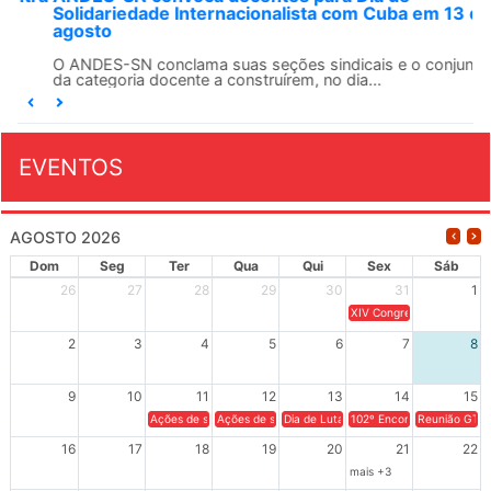
Solidariedade Internacionalista com Cuba em 13 de
agosto
O ANDES-SN conclama suas seções sindicais e o conjunto
da categoria docente a construírem, no dia...
EVENTOS
AGOSTO 2026
Dom
Seg
Ter
Qua
Qui
Sex
Sáb
26
27
28
29
30
31
1
XIV Congresso Brasileiro 
2
3
4
5
6
7
8
9
10
11
12
13
14
15
Ações de solidariedade a Cuba no Rio Grande do Sul - 100 anos 
Ações de solidariedade a Cuba no Rio Grande do Su
Dia de Luta em Defesa de Cuba e da S
102º Encontro da Regional
Reunião GTPE
16
17
18
19
20
21
22
mais +3