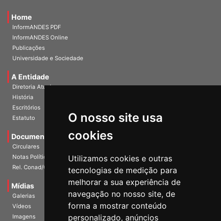
Home
InformANDES PDF
InformANDES Online
Publicações
Universidade e Sociedade
A Entidade
Diretoria Atual
História
O nosso site usa
Escritórios
Estatuto
cookies
Documentos
Circulares
Utilizamos cookies e outras
Notas Políticas
tecnologias de medição para
Rel. Conad/Congresso
melhorar a sua experiência de
navegação no nosso site, de
Mídias
Galerias
forma a mostrar conteúdo
Vídeos
personalizado, anúncios