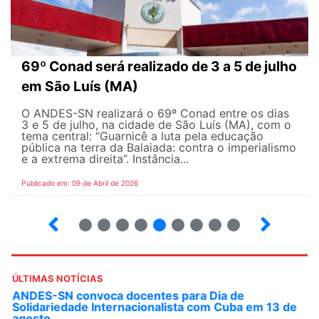
69º Conad será realizado de 3 a 5 de julho
em São Luís (MA)
O ANDES-SN realizará o 69º Conad entre os dias
3 e 5 de julho, na cidade de São Luís (MA), com o
tema central: “Guarnicê a luta pela educação
pública na terra da Balaiada: contra o imperialismo
e a extrema direita”. Instância...
Publicado em: 09 de Abril de 2026
10
12
13
14
15
16
17
18
ÚLTIMAS NOTÍCIAS
ANDES-SN convoca docentes para Dia de
Solidariedade Internacionalista com Cuba em 13 de
agosto