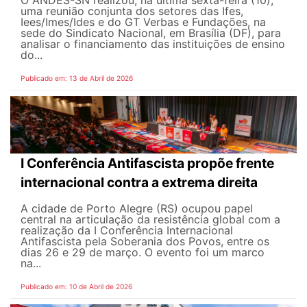
O ANDES-SN realizou, na última sexta-feira (10),
uma reunião conjunta dos setores das Ifes,
Iees/Imes/Ides e do GT Verbas e Fundações, na
sede do Sindicato Nacional, em Brasília (DF), para
analisar o financiamento das instituições de ensino
do...
Publicado em: 13 de Abril de 2026
I Conferência Antifascista propõe frente
internacional contra a extrema direita
A cidade de Porto Alegre (RS) ocupou papel
central na articulação da resistência global com a
realização da I Conferência Internacional
Antifascista pela Soberania dos Povos, entre os
dias 26 e 29 de março. O evento foi um marco
na...
Publicado em: 10 de Abril de 2026