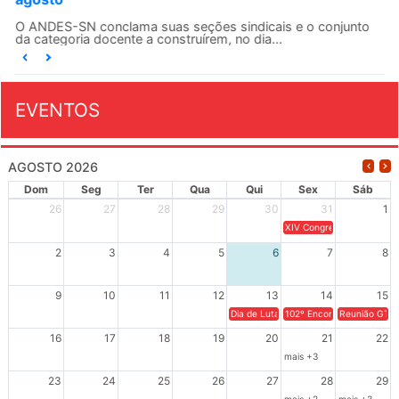
O ANDES-SN conclama suas seções sindicais e o conjunto
da categoria docente a construírem, no dia...
EVENTOS
AGOSTO 2026
Dom
Seg
Ter
Qua
Qui
Sex
Sáb
26
27
28
29
30
31
1
XIV Congresso Brasileiro 
2
3
4
5
6
7
8
9
10
11
12
13
14
15
Dia de Luta em Defesa de Cuba e da S
102º Encontro da Regional
Reunião GTPE
16
17
18
19
20
21
22
mais +3
23
24
25
26
27
28
29