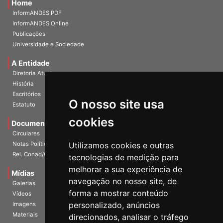
Home
InformANDES PDF
InformANDES Online
Publicações
Universidade e Sociedade
A Entidade
Diretoria Atual
História
O nosso site usa
Escritórios
Estatuto
cookies
Documentos
Circulares
Utilizamos cookies e outras
Notas Políticas
tecnologias de medição para
Rel. Conad/Congresso
melhorar a sua experiência de
navegação no nosso site, de
Mídias
Galerias
forma a mostrar conteúdo
Vídeos
personalizado, anúncios
Imagens
direcionados, analisar o tráfego
Materiais