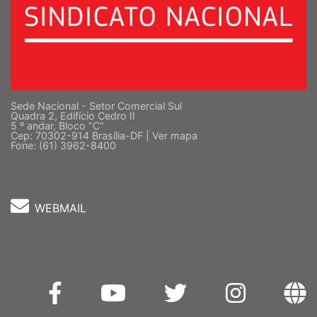
Sede Nacional - Setor Comercial Sul
Quadra 2, Edifício Cedro II
5 º andar, Bloco "C"
Cep: 70302-914 Brasília-DF |
Ver mapa
Fone: (61) 3962-8400
WEBMAIL