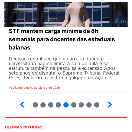
STF mantém carga mínima de 8h
semanais para docentes das estaduais
baianas
Decisão reconhece que a carreira docente
universitária não se limita à sala de aula e se
estrutura também na pesquisa e extensão Após
sete anos de disputa, o Supremo Tribunal Federal
(STF) declarou trânsito em julgado na Ação...
Publicado em: 10 de Março de 2026
13
14
15
16
17
18
19
20
21
ÚLTIMAS NOTÍCIAS