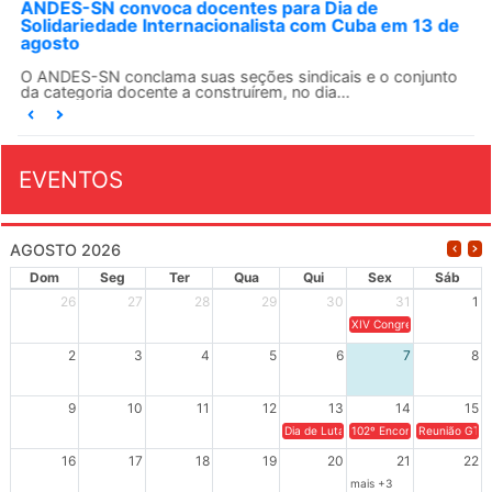
ANDES-SN convoca docentes para Dia de
Solidariedade Internacionalista com Cuba em 13 de
agosto
O ANDES-SN conclama suas seções sindicais e o conjunto
da categoria docente a construírem, no dia...
EVENTOS
AGOSTO 2026
Dom
Seg
Ter
Qua
Qui
Sex
Sáb
26
27
28
29
30
31
1
XIV Congresso Brasileiro 
2
3
4
5
6
7
8
9
10
11
12
13
14
15
Dia de Luta em Defesa de Cuba e da S
102º Encontro da Regional
Reunião GTPE
16
17
18
19
20
21
22