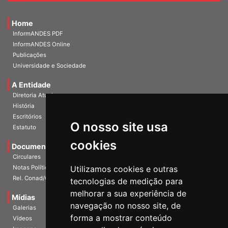
Home
InformANDES PDF
InformANDES Online
Publicações
Universidade e Sociedade
A Entidade
Diretoria Atual
História
O nosso site usa
Escritórios
Estatuto
cookies
Documentos
Circulares
Utilizamos cookies e outras
Notas Políticas
tecnologias de medição para
Rel. Conad/Congresso
melhorar a sua experiência de
navegação no nosso site, de
Mídias
Galerias
forma a mostrar conteúdo
Vídeos