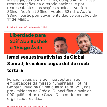
A delegação do ANDES-SN, composta por duas
representações da diretoria nacional e por
representantes das seções sindicais Adufop
SSind., Adufmat SSind., Adufes SSind. e Adufu
SSind., participou ativamente das celebrações do
1º de Maio...
Publicado em: 06 de Maio de 2026
Israel sequestra ativistas da Global
Sumud; brasileiro segue detido e sob
tortura
Forças navais de Israel interceptaram as
embarcações da missão humanitária Flotilha
Global Sumud na última quarta-feira (29), nas
proximidades da Grécia. O local fica a mais de
900 quilômetros de Gaza. De acordo com os
organizadores da...
Publicado em: 04 de Maio de 2026