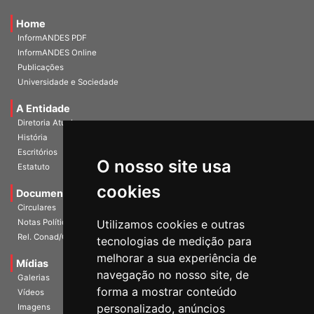
Home
InformANDES PDF
InformANDES Online
Publicações
Universidade e Sociedade
A Entidade
Diretoria Atual
História
O nosso site usa
Escritórios
Estatuto
cookies
Documentos
Circulares
Utilizamos cookies e outras
Notas Políticas
tecnologias de medição para
Rel. Conad/Congresso
melhorar a sua experiência de
navegação no nosso site, de
Mídias
Galerias
forma a mostrar conteúdo
Vídeos
personalizado, anúncios