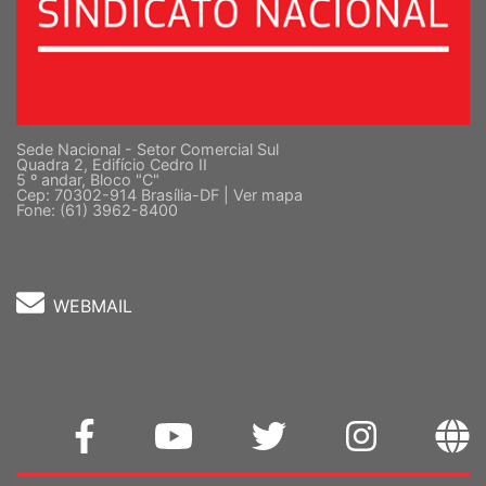
Sede Nacional - Setor Comercial Sul
Quadra 2, Edifício Cedro II
5 º andar, Bloco "C"
Cep: 70302-914 Brasília-DF |
Ver mapa
Fone: (61) 3962-8400
WEBMAIL