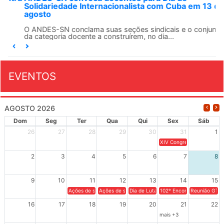
Solidariedade Internacionalista com Cuba em 13 de
agosto
O ANDES-SN conclama suas seções sindicais e o conjunto
da categoria docente a construírem, no dia...
EVENTOS
AGOSTO 2026
Dom
Seg
Ter
Qua
Qui
Sex
Sáb
26
27
28
29
30
31
1
XIV Congresso Brasileiro 
2
3
4
5
6
7
8
9
10
11
12
13
14
15
Ações de solidariedade a Cuba no Rio Grande do Sul - 100 anos 
Ações de solidariedade a Cuba no Rio Grande do Su
Dia de Luta em Defesa de Cuba e da S
102º Encontro da Regional
Reunião GTPE
16
17
18
19
20
21
22
mais +3