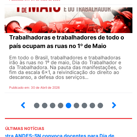
Trabalhadoras e trabalhadores de todo o
país ocupam as ruas no 1º de Maio
Em todo o Brasil, trabalhadores e trabalhadoras
irão às ruas no 1º de maio, Dia do Trabalhador e
da Trabalhadora. Na pauta das manifestações, o
fim da escala 6×1, a reivindicação do direito ao
descanso, a defesa dos serviços...
Publicado em: 30 de Abril de 2026
7
8
9
10
12
13
14
15
ÚLTIMAS NOTÍCIAS
ANDES-SN convoca docentes para Dia de