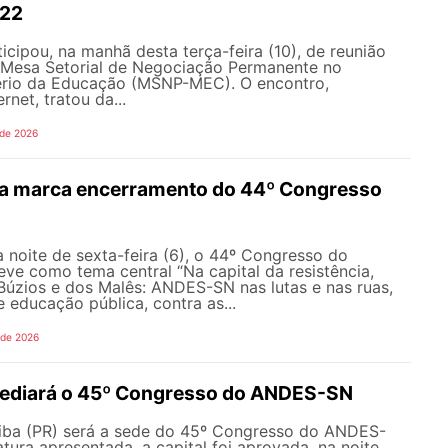
022
ipou, na manhã desta terça-feira (10), de reunião
a Mesa Setorial de Negociação Permanente no
ério da Educação (MSNP-MEC). O encontro,
rnet, tratou da...
 de 2026
a marca encerramento do 44º Congresso
N
 noite de sexta-feira (6), o 44º Congresso do
ve como tema central “Na capital da resistência,
Búzios e dos Malês: ANDES-SN nas lutas e nas ruas,
 educação pública, contra as...
 de 2026
 sediará o 45º Congresso do ANDES-SN
tiba (PR) será a sede do 45º Congresso do ANDES-
tura apresentada, a capital foi aprovada, na noite