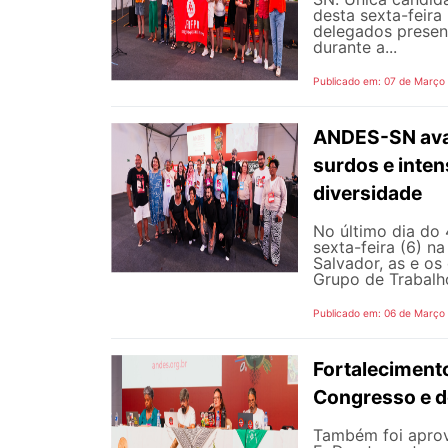
desta sexta-feira
delegados presen
durante a...
Publicado em: 07 de Março
ANDES-SN avan
surdos e inten
diversidade
No último dia do
sexta-feira (6) n
Salvador, as e o
Grupo de Trabalho
Publicado em: 06 de Março
Fortaleciment
Congresso e d
Também foi aprov