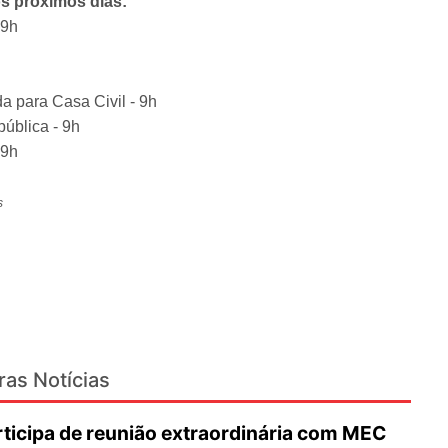
s próximos dias:
 9h
a para Casa Civil - 9h
ública - 9h
 9h
s
ras Notícias
icipa de reunião extraordinária com MEC