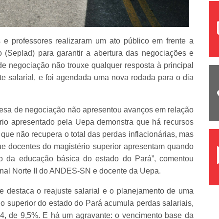
s e professores realizaram um ato público em frente a
 (Seplad) para garantir a abertura das negociações e
e negociação não trouxe qualquer resposta à principal
e salarial, e foi agendada uma nova rodada para o dia
mesa de negociação não apresentou avanços em relação
ário apresentado pela Uepa demonstra que há recursos
 que não recupera o total das perdas inflacionárias, mas
l que docentes do magistério superior apresentam quando
o da educação básica do estado do Pará”, comentou
onal Norte II do ANDES-SN e docente da Uepa.
e destaca o reajuste salarial e o planejamento de uma
ino superior do estado do Pará acumula perdas salariais,
24, de 9,5%. E há um agravante: o vencimento base da