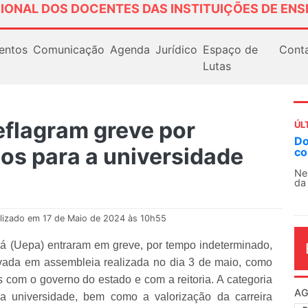
IONAL DOS DOCENTES DAS INSTITUIÇÕES DE ENS
entos
Comunicação
Agenda
Jurídico
Espaço de
Cont
Lutas
flagram greve por
ÚL
Docentes paralisam novamente as atividades
sos para a universidade
contra as políticas de Milei na Argentina
S
1
Nessa segunda-feira (3), sindicatos de docentes
da educação superior e básica da Argentina...
O
c
d
lizado em 17 de Maio de 2024 às 10h55
á (Uepa) entraram em greve, por tempo indeterminado,
provada em assembleia realizada no dia 3 de maio, como
 com o governo do estado e com a reitoria. A categoria
AG
 a universidade, bem como a valorização da carreira