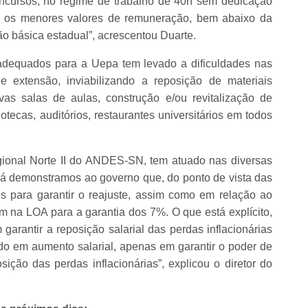
concursos, no regime de trabalho de 40h sem dedicação
am os menores valores de remuneração, bem abaixo da
o básica estadual”, acrescentou Duarte.
s adequados para a Uepa tem levado a dificuldades nas
e extensão, inviabilizando a reposição de materiais
vas salas de aulas, construção e/ou revitalização de
tecas, auditórios, restaurantes universitários em todos
ional Norte II do ANDES-SN, tem atuado nas diversas
á demonstramos ao governo que, do ponto de vista das
es para garantir o reajuste, assim como em relação ao
 na LOA para a garantia dos 7%. O que está explícito,
garantir a reposição salarial das perdas inflacionárias
o em aumento salarial, apenas em garantir o poder de
sição das perdas inflacionárias”, explicou o diretor do