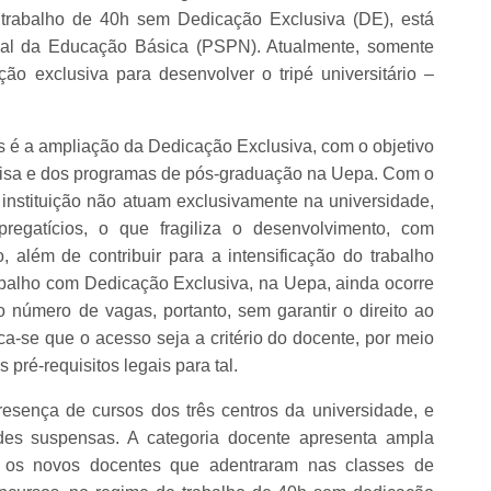
trabalho de 40h sem Dedicação Exclusiva (DE), está
onal da Educação Básica (PSPN). Atualmente, somente
o exclusiva para desenvolver o tripé universitário –
es é a ampliação da Dedicação Exclusiva, com o objetivo
uisa e dos programas de pós-graduação na Uepa. Com o
 instituição não atuam exclusivamente na universidade,
regatícios, o que fragiliza o desenvolvimento, com
 além de contribuir para a intensificação do trabalho
abalho com Dedicação Exclusiva, na Uepa, ainda ocorre
o número de vagas, portanto, sem garantir o direito ao
a-se que o acesso seja a critério do docente, por meio
ré-requisitos legais para tal.
sença de cursos dos três centros da universidade, e
ades suspensas. A categoria docente apresenta ampla
te os novos docentes que adentraram nas classes de