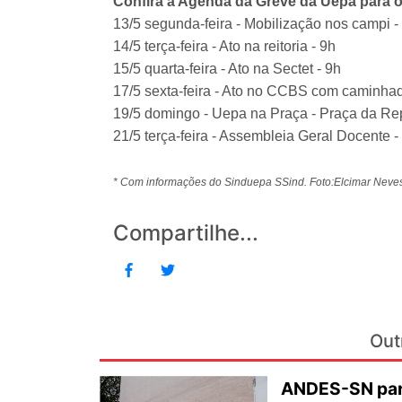
Confira a Agenda da Greve da Uepa para o
13/5 segunda-feira - Mobilização nos campi -
14/5 terça-feira - Ato na reitoria - 9h
15/5 quarta-feira - Ato na Sectet - 9h
17/5 sexta-feira - Ato no CCBS com caminhad
19/5 domingo - Uepa na Praça - Praça da Rep
21/5 terça-feira - Assembleia Geral Docente -
* Com informações do Sinduepa SSind. Foto:Elcimar Neve
Compartilhe...
Out
ANDES-SN part