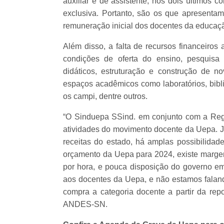
auxiliar e de assistente, nos dois últimos 
exclusiva. Portanto, são os que apresent
remuneração inicial dos docentes da educaçã
Além disso, a falta de recursos financeiro
condições de oferta do ensino, pesquisa 
didáticos, estruturação e construção de no
espaços acadêmicos como laboratórios, biblio
os campi, dentre outros.
“O Sinduepa SSind. em conjunto com a Reg
atividades do movimento docente da Uepa. J
receitas do estado, há amplas possibilidad
orçamento da Uepa para 2024, existe margem
por hora, e pouca disposição do governo em 
aos docentes da Uepa, e não estamos faland
compra a categoria docente a partir da repo
ANDES-SN.