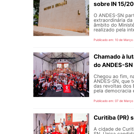
sobre IN 15/2
O ANDES-SN partic
extraordinária d
âmbito do Minist
realizado pela inte
Publicado em: 10 de Março
Chamado à lut
do ANDES-S
Chegou ao fim, na
ANDES-SN, que te
das revoltas dos 
pela democracia e
Publicado em: 07 de Março
Curitiba (PR)
A cidade de Curi
SN. Única candida