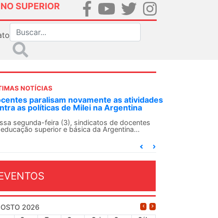
INO SUPERIOR
ato
TIMAS NOTÍCIAS
ANDES-SN convoca docentes para Dia de
olidariedade Internacionalista com Cuba em
3 de agosto
 ANDES-SN conclama suas seções sindicais e o
onjunto da categoria docente a construírem, no
ia...
EVENTOS
OSTO 2026