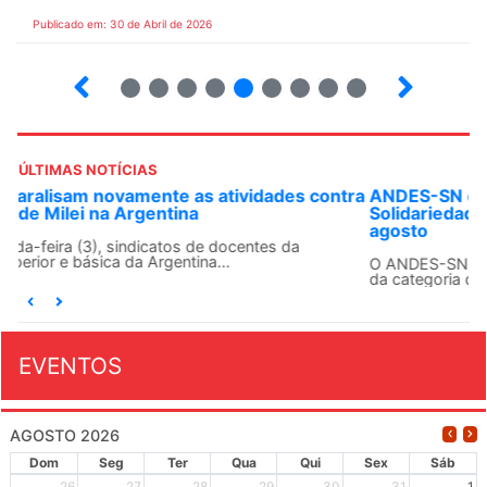
Publicado em: 30 de Abril de 2026
7
8
9
10
12
13
14
15
ÚLTIMAS NOTÍCIAS
ANDES-SN convoca docentes para Dia de
Solidariedade Internacionalista com Cuba em 13 de
agosto
O ANDES-SN conclama suas seções sindicais e o conjunto
da categoria docente a construírem, no dia...
EVENTOS
AGOSTO 2026
Dom
Seg
Ter
Qua
Qui
Sex
Sáb