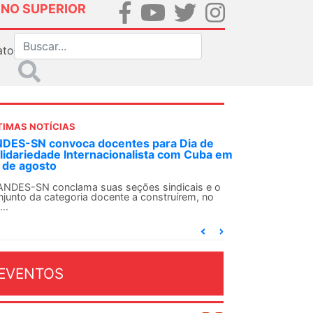
INO SUPERIOR
ato
TIMAS NOTÍCIAS
m decisão inédita, Justiça Federal condena
x-agente da ditadura por estupro
m uma decisão considerada histórica, a 2ª Vara
ederal Criminal do Rio de Janeiro condenou o...
EVENTOS