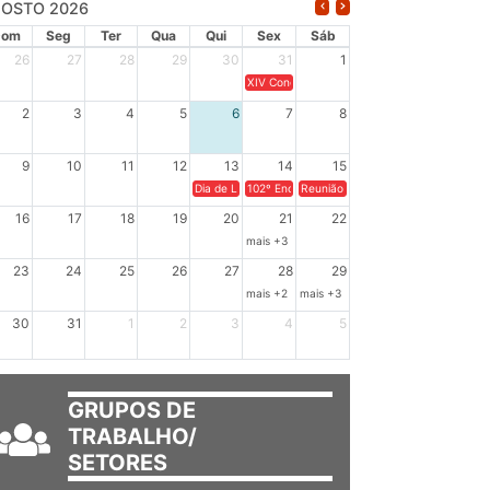
OSTO 2026
Dom
Seg
Ter
Qua
Qui
Sex
Sáb
26
27
28
29
30
31
1
XIV Congresso Brasileiro de Pesquisadores(a
2
3
4
5
6
7
8
9
10
11
12
13
14
15
Dia de Luta em Defesa de Cuba e da Soberania dos Po
102º Encontro da Regional Leste, “Em terra e
Reunião GTPE.
16
17
18
19
20
21
22
mais +3
23
24
25
26
27
28
29
mais +2
mais +3
30
31
1
2
3
4
5
GRUPOS DE
TRABALHO/
SETORES