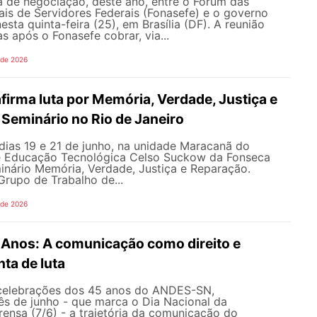
 de negociação, deste ano, entre o Fórum das
is de Servidores Federais (Fonasefe) e o governo
esta quinta-feira (25), em Brasília (DF). A reunião
s após o Fonasefe cobrar, via...
 de 2026
irma luta por Memória, Verdade, Justiça e
Seminário no Rio de Janeiro
dias 19 e 21 de junho, na unidade Maracanã do
e Educação Tecnológica Celso Suckow da Fonseca
inário Memória, Verdade, Justiça e Reparação.
rupo de Trabalho de...
 de 2026
nos: A comunicação como direito e
ta de luta
celebrações dos 45 anos do ANDES-SN,
s de junho - que marca o Dia Nacional da
ensa (7/6) - a trajetória da comunicação do