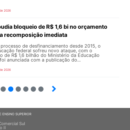
 de 2026
dia bloqueio de R$ 1,6 bi no orçamento
a recomposição imediata
processo de desfinanciamento desde 2015, o
cação federal sofreu novo ataque, com o
o de R$ 1,6 bilhão do Ministério da Educação
foi anunciada com a publicação do...
 de 2026
5
6
7
8
9
10
E ENSINO SUPERIOR
Comercial Sul
o II