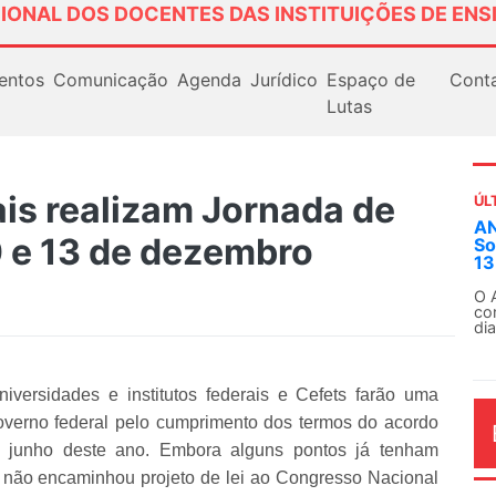
IONAL DOS DOCENTES DAS INSTITUIÇÕES DE ENS
entos
Comunicação
Agenda
Jurídico
Espaço de
Cont
Lutas
is realizam Jornada de
ÚL
ANDES-SN convoca docentes para Dia de
E
0 e 13 de dezembro
Solidariedade Internacionalista com Cuba em
e
13 de agosto
E
F
O ANDES-SN conclama suas seções sindicais e o
conjunto da categoria docente a construírem, no
dia...
.
versidades e institutos federais e Cefets farão uma
overno federal pelo cumprimento dos termos do acordo
l e junho deste ano. Embora alguns pontos já tenham
 não encaminhou projeto de lei ao Congresso Nacional