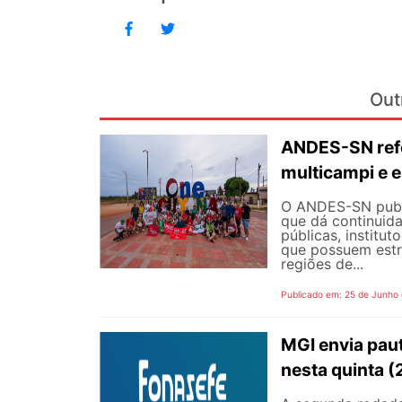
Out
ANDES-SN refo
multicampi e e
O ANDES-SN public
que dá continuid
públicas, institut
que possuem estr
regiões de...
Publicado em: 25 de Junho
MGI envia pau
nesta quinta (