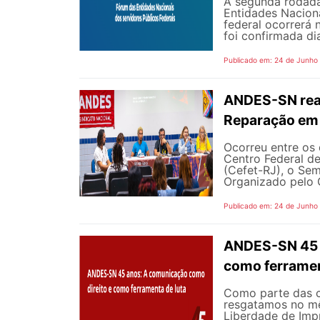
A segunda rodada
Entidades Naciona
federal ocorrerá n
foi confirmada dia
Publicado em: 24 de Junho
ANDES-SN reaf
Reparação em 
Ocorreu entre os 
Centro Federal d
(Cefet-RJ), o Sem
Organizado pelo G
Publicado em: 24 de Junho
ANDES-SN 45 A
como ferramen
Como parte das 
resgatamos no mê
Liberdade de Impr