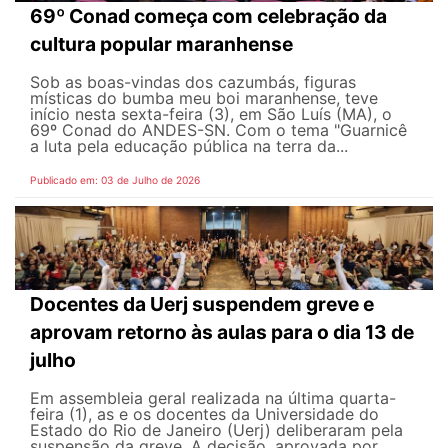
69º Conad começa com celebração da
cultura popular maranhense
Sob as boas-vindas dos cazumbás, figuras
místicas do bumba meu boi maranhense, teve
início nesta sexta-feira (3), em São Luís (MA), o
69º Conad do ANDES-SN. Com o tema "Guarnicê
a luta pela educação pública na terra da...
Publicado em: 03 de Julho de 2026
Docentes da Uerj suspendem greve e
aprovam retorno às aulas para o dia 13 de
julho
Em assembleia geral realizada na última quarta-
feira (1), as e os docentes da Universidade do
Estado do Rio de Janeiro (Uerj) deliberaram pela
suspensão da greve. A decisão, aprovada por