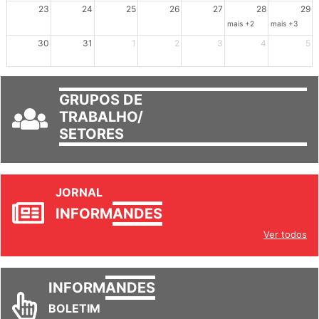
mais +3
23
24
25
26
27
28
29
mais +2
mais +3
30
31
1
2
3
4
5
GRUPOS DE
TRABALHO/
SETORES
JORNAL
INFORM
ANDES
Ver todos
INFORM
ANDES