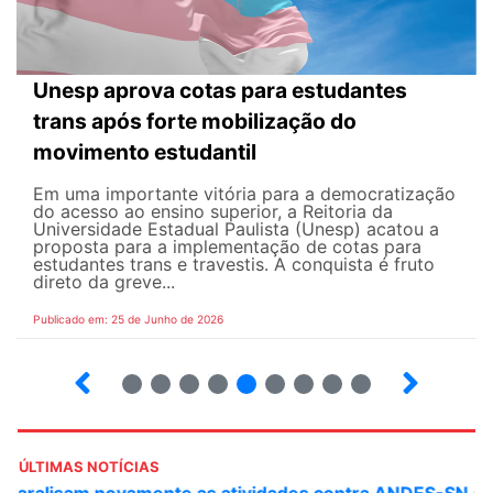
Unesp aprova cotas para estudantes
trans após forte mobilização do
movimento estudantil
Em uma importante vitória para a democratização
do acesso ao ensino superior, a Reitoria da
Universidade Estadual Paulista (Unesp) acatou a
proposta para a implementação de cotas para
estudantes trans e travestis. A conquista é fruto
direto da greve...
Publicado em: 25 de Junho de 2026
2
3
4
5
6
7
8
9
ÚLTIMAS NOTÍCIAS
ANDES-SN convoca docentes para Dia de