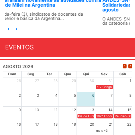
Solidariedade Internacionalista com Cuba em 13 de
agosto
O ANDES-SN conclama suas seções sindicais e o conjunto
da categoria docente a construírem, no dia...
EVENTOS
AGOSTO 2026
Dom
Seg
Ter
Qua
Qui
Sex
Sáb
26
27
28
29
30
31
1
XIV Congresso Brasileiro 
2
3
4
5
6
7
8
9
10
11
12
13
14
15
Dia de Luta em Defesa de Cuba e da S
102º Encontro da Regional
Reunião GTPE
16
17
18
19
20
21
22