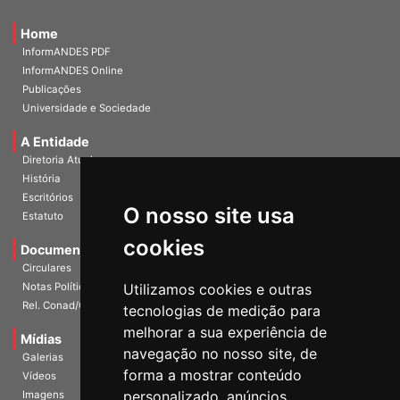
Home
InformANDES PDF
InformANDES Online
Publicações
Universidade e Sociedade
A Entidade
Diretoria Atual
História
O nosso site usa
Escritórios
Estatuto
cookies
Documentos
Circulares
Utilizamos cookies e outras
Notas Políticas
tecnologias de medição para
Rel. Conad/Congresso
melhorar a sua experiência de
navegação no nosso site, de
Mídias
Galerias
forma a mostrar conteúdo
Vídeos
personalizado, anúncios