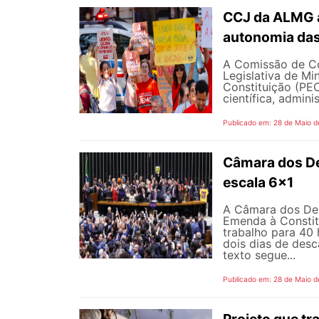
CCJ da ALMG a
autonomia das
A Comissão de Co
Legislativa de M
Constituição (PEC
científica, adminis
Publicado em: 28 de Maio d
Câmara dos D
escala 6x1
A Câmara dos Dep
Emenda à Constit
trabalho para 40 
dois dias de des
texto segue...
Publicado em: 28 de Maio d
Projeto que t