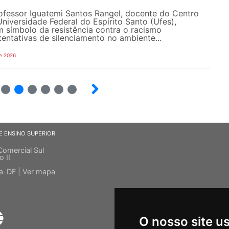
rofessor Iguatemi Santos Rangel, docente do Centro
iversidade Federal do Espírito Santo (Ufes),
 símbolo da resistência contra o racismo
 tentativas de silenciamento no ambiente...
e 2026
7
8
9
10
12
E ENSINO SUPERIOR
Comercial Sul
o II
ia-DF |
Ver mapa
O nosso site u