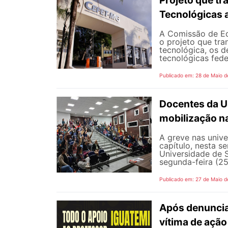
Tecnológicas 
A Comissão de Ed
o projeto que tra
tecnológica, os d
tecnológicas feder
Publicado em: 28 de Maio d
Docentes da U
mobilização na
A greve nas univ
capítulo, nesta 
Universidade de 
segunda-feira (25
Publicado em: 27 de Maio d
Após denunciar
vítima de ação 