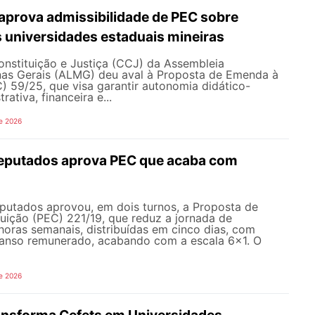
prova admissibilidade de PEC sobre
 universidades estaduais mineiras
nstituição e Justiça (CCJ) da Assembleia
inas Gerais (ALMG) deu aval à Proposta de Emenda à
) 59/25, que visa garantir autonomia didático-
trativa, financeira e...
e 2026
eputados aprova PEC que acaba com
utados aprovou, em dois turnos, a Proposta de
uição (PEC) 221/19, que reduz a jornada de
horas semanais, distribuídas em cinco dias, com
canso remunerado, acabando com a escala 6x1. O
e 2026
ransforma Cefets em Universidades