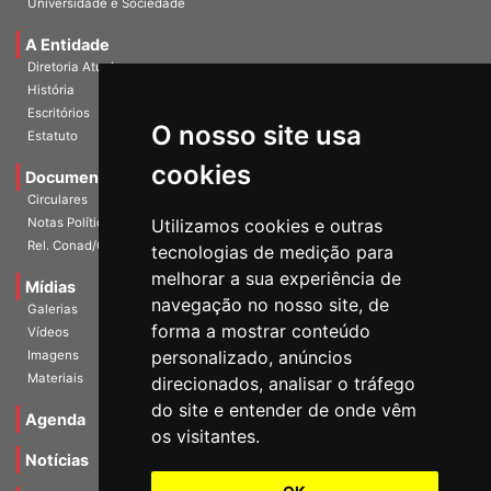
Universidade e Sociedade
A Entidade
Diretoria Atual
História
O nosso site usa
Escritórios
Estatuto
cookies
Documentos
Circulares
Utilizamos cookies e outras
Notas Políticas
tecnologias de medição para
Rel. Conad/Congresso
melhorar a sua experiência de
navegação no nosso site, de
Mídias
Galerias
forma a mostrar conteúdo
Vídeos
personalizado, anúncios
Imagens
direcionados, analisar o tráfego
Materiais
do site e entender de onde vêm
os visitantes.
Agenda
Notícias