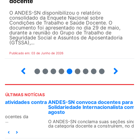
docente
O ANDES-SN disponibilizou o relatório
consolidado da Enquete Nacional sobre
Condições de Trabalho e Saúde Docente. O
documento foi apresentado no dia 29 de maio,
durante a reunião do Grupo de Trabalho de
Seguridade Social e Assuntos de Aposentadoria
(GTSSA),...
Publicado em: 03 de Junho de 2026
3
4
5
6
7
8
9
10
ÚLTIMAS NOTÍCIAS
ANDES-SN convoca docentes para Dia de
Solidariedade Internacionalista com Cuba em 13 de
agosto
O ANDES-SN conclama suas seções sindicais e o conjunto
da categoria docente a construírem, no dia...