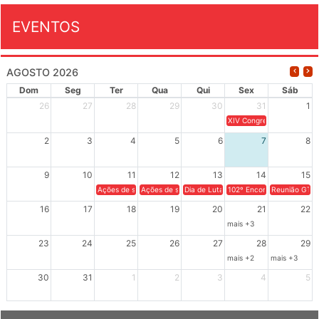
EVENTOS
AGOSTO 2026
Dom
Seg
Ter
Qua
Qui
Sex
Sáb
26
27
28
29
30
31
1
XIV Congresso Brasileiro 
2
3
4
5
6
7
8
9
10
11
12
13
14
15
Ações de solidariedade a Cuba no Rio Grande do Sul - 100 anos 
Ações de solidariedade a Cuba no Rio Grande do Su
Dia de Luta em Defesa de Cuba e da S
102º Encontro da Regional
Reunião GTPE
16
17
18
19
20
21
22
mais +3
23
24
25
26
27
28
29
mais +2
mais +3
30
31
1
2
3
4
5