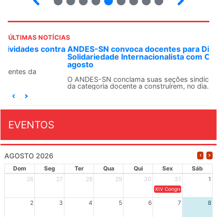
ÚLTIMAS NOTÍCIAS
ANDES-SN convoca docentes para Dia de
Solidariedade Internacionalista com Cuba em 13 de
agosto
O ANDES-SN conclama suas seções sindicais e o conjunto
da categoria docente a construírem, no dia...
EVENTOS
AGOSTO 2026
Dom
Seg
Ter
Qua
Qui
Sex
Sáb
26
27
28
29
30
31
1
XIV Congresso Brasileiro 
2
3
4
5
6
7
8