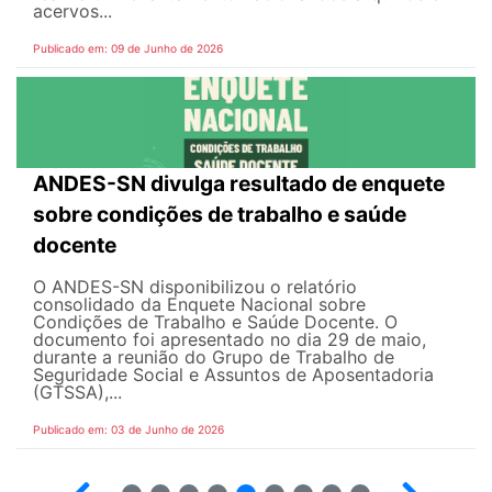
acervos...
Publicado em: 09 de Junho de 2026
ANDES-SN divulga resultado de enquete
sobre condições de trabalho e saúde
docente
O ANDES-SN disponibilizou o relatório
consolidado da Enquete Nacional sobre
Condições de Trabalho e Saúde Docente. O
documento foi apresentado no dia 29 de maio,
durante a reunião do Grupo de Trabalho de
Seguridade Social e Assuntos de Aposentadoria
(GTSSA),...
Publicado em: 03 de Junho de 2026
3
4
5
6
7
8
9
10