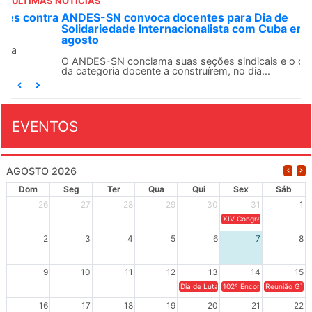
ÚLTIMAS NOTÍCIAS
ANDES-SN convoca docentes para Dia de
Solidariedade Internacionalista com Cuba em 13 de
agosto
O ANDES-SN conclama suas seções sindicais e o conjunto
da categoria docente a construírem, no dia...
EVENTOS
AGOSTO 2026
Dom
Seg
Ter
Qua
Qui
Sex
Sáb
26
27
28
29
30
31
1
XIV Congresso Brasileiro 
2
3
4
5
6
7
8
9
10
11
12
13
14
15
Dia de Luta em Defesa de Cuba e da S
102º Encontro da Regional
Reunião GTPE