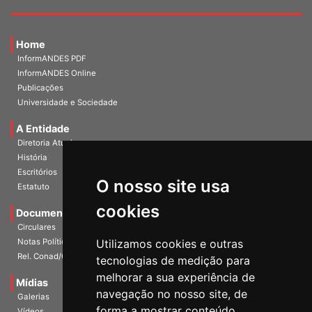
Home
InformANDES PDF
InformANDES Online
Publicações
Universidade e Sociedade
A Entidade
Diretoria Atual
História
O nosso site usa
Escritórios
Estatuto
cookies
Documentos
Circulares
Utilizamos cookies e outras
Notas Políticas
tecnologias de medição para
Rel. Conad/Congresso
melhorar a sua experiência de
navegação no nosso site, de
Mídias
Galerias
forma a mostrar conteúdo