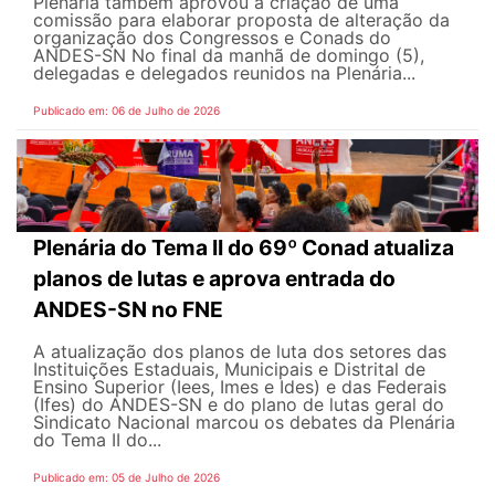
Plenária também aprovou a criação de uma
comissão para elaborar proposta de alteração da
organização dos Congressos e Conads do
ANDES-SN No final da manhã de domingo (5),
delegadas e delegados reunidos na Plenária...
Publicado em: 06 de Julho de 2026
Plenária do Tema II do 69º Conad atualiza
planos de lutas e aprova entrada do
ANDES-SN no FNE
A atualização dos planos de luta dos setores das
Instituições Estaduais, Municipais e Distrital de
Ensino Superior (Iees, Imes e Ides) e das Federais
(Ifes) do ANDES-SN e do plano de lutas geral do
Sindicato Nacional marcou os debates da Plenária
do Tema II do...
Publicado em: 05 de Julho de 2026