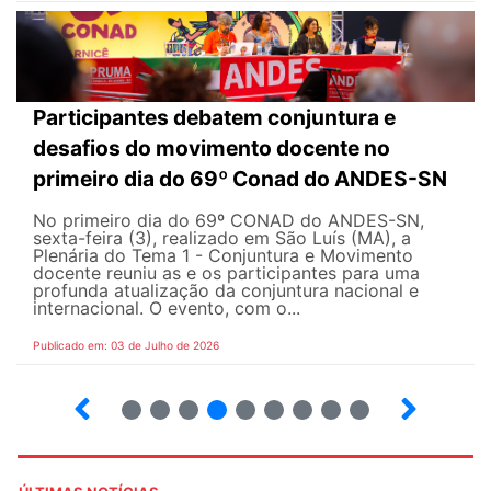
Participantes debatem conjuntura e
desafios do movimento docente no
primeiro dia do 69º Conad do ANDES-SN
No primeiro dia do 69º CONAD do ANDES-SN,
sexta-feira (3), realizado em São Luís (MA), a
Plenária do Tema 1 - Conjuntura e Movimento
docente reuniu as e os participantes para uma
profunda atualização da conjuntura nacional e
internacional. O evento, com o...
Publicado em: 03 de Julho de 2026
2
3
4
5
6
7
8
9