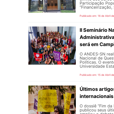
Participação Popu
“Financeirização, 
Publicado em: 16 de Abril d
II Seminário N
Administrativa
será em Campi
O ANDES-SN realiz
Nacional de Quest
Políticas. O event
Universidade Esta
Publicado em: 15 de Abril d
Últimos artigo
internacionais
O dossiê “Fim da
publicou seus últ