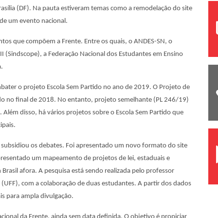
sília (DF). Na pauta estiveram temas como a remodelação do site
 de um evento nacional.
entos que compõem a Frente. Entre os quais, o ANDES-SN, o
 II (Sindscope), a Federação Nacional dos Estudantes em Ensino
.
ombater o projeto Escola Sem Partido no ano de 2019. O Projeto de
do no final de 2018. No entanto, projeto semelhante (PL 246/19)
. Além disso, há vários projetos sobre o Escola Sem Partido que
ipais.
e subsidiou os debates. Foi apresentado um novo formato do site
presentado um mapeamento de projetos de lei, estaduais e
 Brasil afora. A pesquisa está sendo realizada pelo professor
(UFF), com a colaboração de duas estudantes. A partir dos dados
is para ampla divulgação.
onal da Frente, ainda sem data definida. O objetivo é propiciar