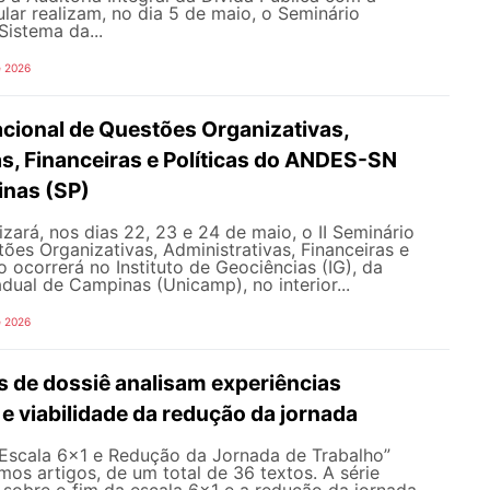
lar realizam, no dia 5 de maio, o Seminário
Sistema da...
e 2026
acional de Questões Organizativas,
s, Financeiras e Políticas do ANDES-SN
nas (SP)
ará, nos dias 22, 23 e 24 de maio, o II Seminário
ões Organizativas, Administrativas, Financeiras e
o ocorrerá no Instituto de Geociências (IG), da
dual de Campinas (Unicamp), no interior...
e 2026
s de dossiê analisam experiências
 e viabilidade da redução da jornada
 Escala 6×1 e Redução da Jornada de Trabalho”
imos artigos, de um total de 36 textos. A série