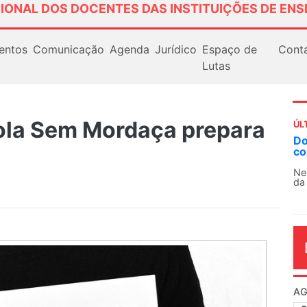
IONAL DOS DOCENTES DAS INSTITUIÇÕES DE ENS
entos
Comunicação
Agenda
Jurídico
Espaço de
Cont
Lutas
ola Sem Mordaça prepara
ÚL
Docentes paralisam novamente as atividades
contra as políticas de Milei na Argentina
Nessa segunda-feira (3), sindicatos de docentes
da educação superior e básica da Argentina...
AG