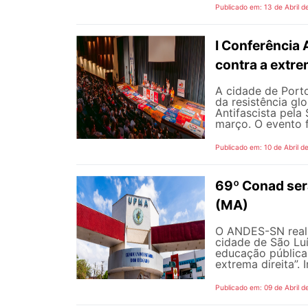
Publicado em: 13 de Abril d
I Conferência 
contra a extre
A cidade de Porto
da resistência gl
Antifascista pela
março. O evento f
Publicado em: 10 de Abril d
69º Conad será
(MA)
O ANDES-SN realiz
cidade de São Luí
educação pública 
extrema direita”. I
Publicado em: 09 de Abril d