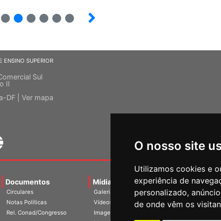
13
14
15
16
17
18
E ENSINO SUPERIOR
Comercial Sul
o II
ia-DF |
Ver mapa
O nosso site u
Utilizamos cookies e o
experiência de navega
Documentos
Mídias
Agenda
Notíci
personalizado, anúncios
Circulares
Galerias
Notas Políticas
Vídeos
de onde vêm os visitan
Rel. Conad/Congresso
Imagens