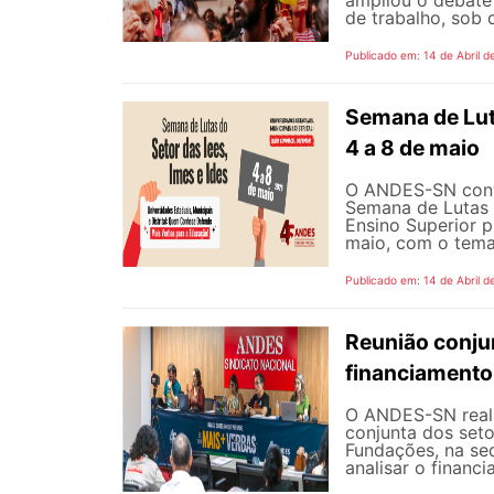
ampliou o debate 
de trabalho, sob d
Publicado em: 14 de Abril d
Semana de Luta
4 a 8 de maio
O ANDES-SN convo
Semana de Lutas d
Ensino Superior p
maio, com o tema “
Publicado em: 14 de Abril d
Reunião conju
financiamento
O ANDES-SN realiz
conjunta dos seto
Fundações, na sed
analisar o financi