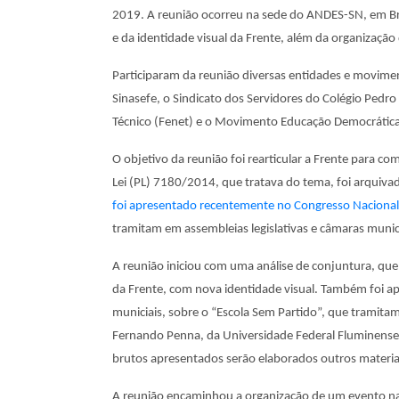
2019. A reunião ocorreu na sede do ANDES-SN, em Bra
e da identidade visual da Frente, além da organização
Participaram da reunião diversas entidades e movim
Sinasefe, o Sindicato dos Servidores do Colégio Pedro
Técnico (Fenet) e o Movimento Educação Democrática
O objetivo da reunião foi rearticular a Frente para c
Lei (PL) 7180/2014, que tratava do tema, foi arquiva
foi apresentado recentemente no Congresso Nacional
tramitam em assembleias legislativas e câmaras munic
A reunião iniciou com uma análise de conjuntura, qu
da Frente, com nova identidade visual. Também foi a
municiais, sobre o “Escola Sem Partido”, que tramitam
Fernando Penna, da Universidade Federal Fluminense 
brutos apresentados serão elaborados outros materia
A reunião encaminhou a organização de um evento naci