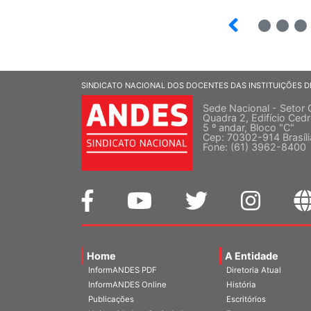
10
12
SINDICATO NACIONAL DOS DOCENTES DAS INSTITUIÇÕES D
Sede Nacional - Setor 
Quadra 2, Edifício Cedr
5 º andar, Bloco "C"
Cep: 70302-914 Brasíl
Fone: (61) 3962-8400
Home
A Entidade
InformANDES PDF
Diretoria Atual
InformANDES Online
História
Publicações
Escritórios