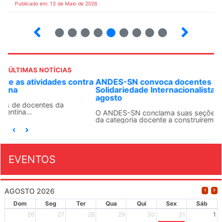
Publicado em: 13 de Maio de 2026
6
7
8
9
10
12
13
14
ÚLTIMAS NOTÍCIAS
ANDES-SN convoca docentes para Dia de
Solidariedade Internacionalista com Cuba em 13 de
agosto
O ANDES-SN conclama suas seções sindicais e o conjunto
da categoria docente a construírem, no dia...
EVENTOS
AGOSTO 2026
Dom
Seg
Ter
Qua
Qui
Sex
Sáb