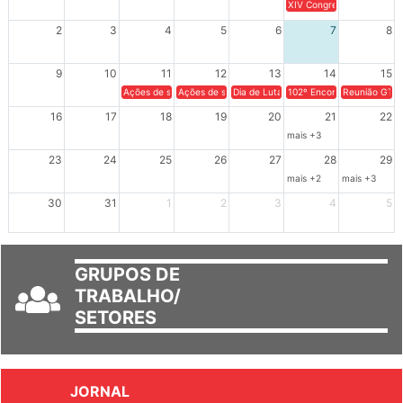
26
27
28
29
30
31
1
XIV Congresso Brasileiro 
2
3
4
5
6
7
8
9
10
11
12
13
14
15
Ações de solidariedade a Cuba no Rio Grande do Sul - 100 anos 
Ações de solidariedade a Cuba no Rio Grande do Su
Dia de Luta em Defesa de Cuba e da S
102º Encontro da Regional
Reunião GTPE
16
17
18
19
20
21
22
mais +3
23
24
25
26
27
28
29
mais +2
mais +3
30
31
1
2
3
4
5
GRUPOS DE
TRABALHO/
SETORES