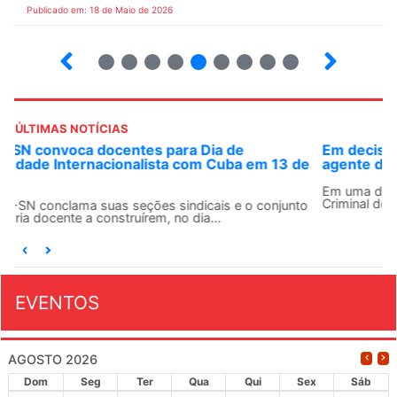
Publicado em: 18 de Maio de 2026
5
6
7
8
9
10
12
13
ÚLTIMAS NOTÍCIAS
Em decisão inédita, Justiça Federal condena ex-
e
agente da ditadura por estupro
Em uma decisão considerada histórica, a 2ª Vara Federal
Criminal do Rio de Janeiro condenou o...
o
EVENTOS
AGOSTO 2026
Dom
Seg
Ter
Qua
Qui
Sex
Sáb