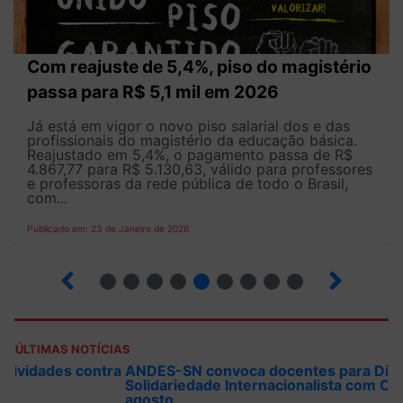
Com reajuste de 5,4%, piso do magistério
passa para R$ 5,1 mil em 2026
Já está em vigor o novo piso salarial dos e das
profissionais do magistério da educação básica.
Reajustado em 5,4%, o pagamento passa de R$
4.867,77 para R$ 5.130,63, válido para professores
e professoras da rede pública de todo o Brasil,
com...
Publicado em: 23 de Janeiro de 2026
19
20
21
22
23
24
25
26
27
ÚLTIMAS NOTÍCIAS
ANDES-SN convoca docentes para Dia de
Solidariedade Internacionalista com Cuba em 13 de
agosto