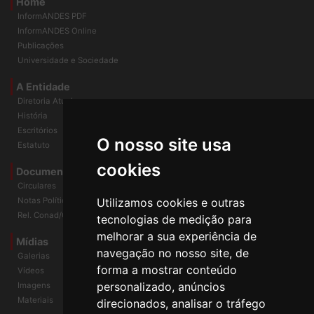
Home
InformANDES PDF
InformANDES Online
Publicações
Universidade e Sociedade
A Entidade
Diretoria Atual
História
O nosso site usa
Escritórios
Estatuto
cookies
Documentos
Circulares
Utilizamos cookies e outras
Notas Políticas
tecnologias de medição para
Rel. Conad/Congresso
melhorar a sua experiência de
navegação no nosso site, de
Mídias
Galerias
forma a mostrar conteúdo
Vídeos
personalizado, anúncios
Imagens
direcionados, analisar o tráfego
Materiais