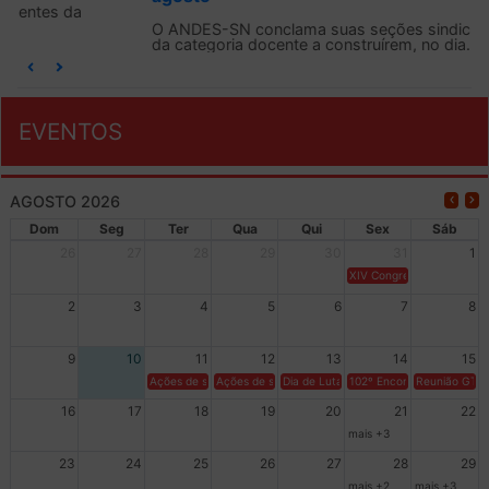
O ANDES-SN conclama suas seções sindicais e o conjunto
da categoria docente a construírem, no dia...
EVENTOS
AGOSTO 2026
Dom
Seg
Ter
Qua
Qui
Sex
Sáb
26
27
28
29
30
31
1
XIV Congresso Brasileiro 
2
3
4
5
6
7
8
9
10
11
12
13
14
15
Ações de solidariedade a Cuba no Rio Grande do Sul - 100 anos 
Ações de solidariedade a Cuba no Rio Grande do Su
Dia de Luta em Defesa de Cuba e da S
102º Encontro da Regional
Reunião GTPE
16
17
18
19
20
21
22
mais +3
23
24
25
26
27
28
29