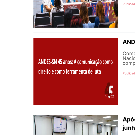
Publica
ANDE
Como
Nacio
compr
Publica
Após
jun