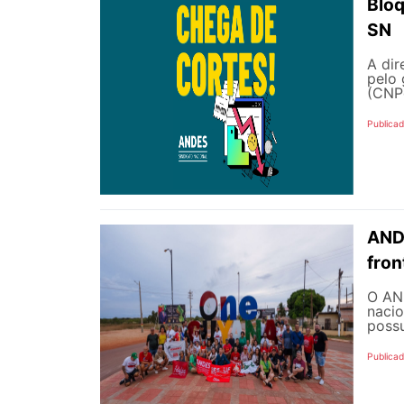
Bloq
SN
A dir
pelo 
(CNPq
Publica
ANDE
fron
O AND
nacio
possu
Publica