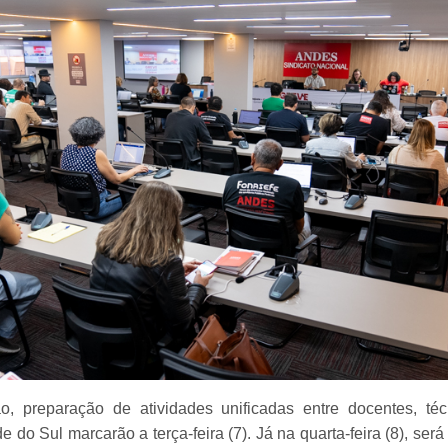
 preparação de atividades unificadas entre docentes, té
do Sul marcarão a terça-feira (7). Já na quarta-feira (8), será