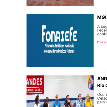
MGI 
A seg
Feder
confi
Publica
ANDE
Rio 
Ocorr
Celso
pelo 