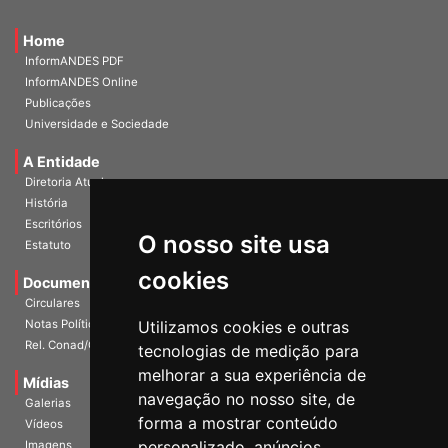
Home
InformANDES PDF
InformANDES Online
Publicações
Universidade e Sociedade
A Entidade
Diretoria Atual
História
O nosso site usa
Escritórios
Estatuto
cookies
Documentos
Circulares
Utilizamos cookies e outras
Notas Políticas
tecnologias de medição para
Rel. Conad/Congresso
melhorar a sua experiência de
navegação no nosso site, de
Mídias
Galerias
forma a mostrar conteúdo
Vídeos
personalizado, anúncios