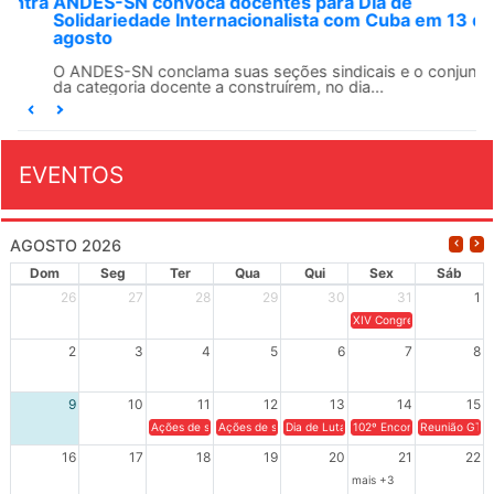
ANDES-SN convoca docentes para Dia de
Solidariedade Internacionalista com Cuba em 13 de
agosto
O ANDES-SN conclama suas seções sindicais e o conjunto
da categoria docente a construírem, no dia...
EVENTOS
AGOSTO 2026
Dom
Seg
Ter
Qua
Qui
Sex
Sáb
26
27
28
29
30
31
1
XIV Congresso Brasileiro 
2
3
4
5
6
7
8
9
10
11
12
13
14
15
Ações de solidariedade a Cuba no Rio Grande do Sul - 100 anos 
Ações de solidariedade a Cuba no Rio Grande do Su
Dia de Luta em Defesa de Cuba e da S
102º Encontro da Regional
Reunião GTPE
16
17
18
19
20
21
22