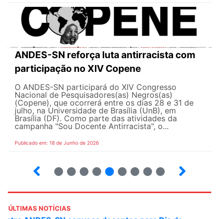
ANDES-SN reforça luta antirracista com
participação no XIV Copene
O ANDES-SN participará do XIV Congresso
Nacional de Pesquisadores(as) Negros(as)
(Copene), que ocorrerá entre os dias 28 e 31 de
julho, na Universidade de Brasília (UnB), em
Brasília (DF). Como parte das atividades da
campanha "Sou Docente Antirracista", o...
Publicado em: 18 de Junho de 2026
2
3
4
5
6
7
8
9
10
ÚLTIMAS NOTÍCIAS