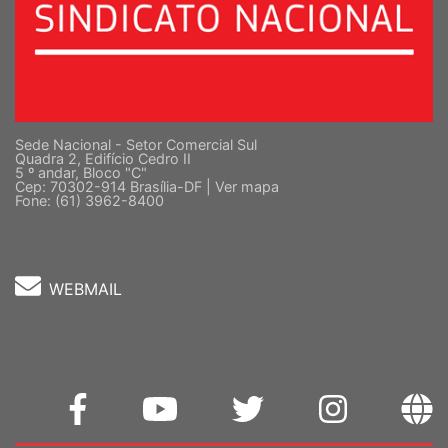
Sede Nacional - Setor Comercial Sul
Quadra 2, Edifício Cedro II
5 º andar, Bloco "C"
Cep: 70302-914 Brasília-DF |
Ver mapa
Fone: (61) 3962-8400
WEBMAIL