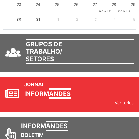
mais +3
23
24
25
26
27
28
29
mais +2
mais +3
30
31
1
2
3
4
5
GRUPOS DE
TRABALHO/
SETORES
JORNAL
INFORM
ANDES
Ver todos
INFORM
ANDES