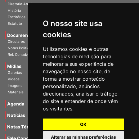
A Entidade
Diretoria Atual
História
O nosso site usa
Escritórios
Estatuto
cookies
Documentos
Circulares
Utilizamos cookies e outras
Notas Políticas
tecnologias de medição para
Rel. Conad/Congresso
melhorar a sua experiência de
navegação no nosso site, de
Mídias
Galerias
forma a mostrar conteúdo
Vídeos
personalizado, anúncios
Imagens
direcionados, analisar o tráfego
Materiais
do site e entender de onde vêm
os visitantes.
Agenda
Notícias
OK
Notas Técnicas
Alterar as minhas preferências