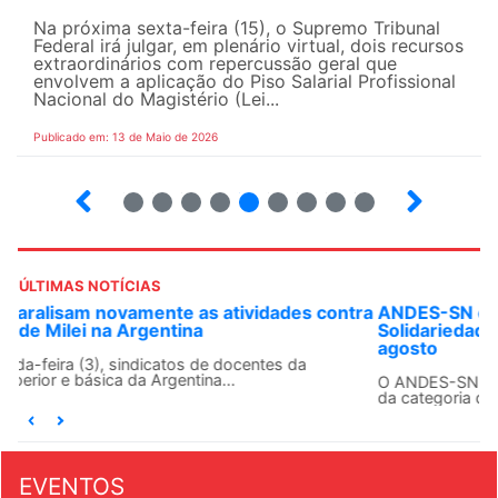
Na próxima sexta-feira (15), o Supremo Tribunal
Federal irá julgar, em plenário virtual, dois recursos
extraordinários com repercussão geral que
envolvem a aplicação do Piso Salarial Profissional
Nacional do Magistério (Lei...
Publicado em: 13 de Maio de 2026
6
7
8
9
10
12
13
14
ÚLTIMAS NOTÍCIAS
ANDES-SN convoca docentes para Dia de
Solidariedade Internacionalista com Cuba em 13 de
agosto
O ANDES-SN conclama suas seções sindicais e o conjunto
da categoria docente a construírem, no dia...