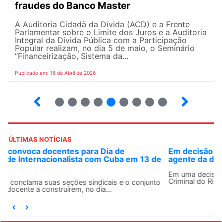
fraudes do Banco Master
A Auditoria Cidadã da Dívida (ACD) e a Frente
Parlamentar sobre o Limite dos Juros e a Auditoria
Integral da Dívida Pública com a Participação
Popular realizam, no dia 5 de maio, o Seminário
“Financeirização, Sistema da...
Publicado em: 16 de Abril de 2026
9
10
12
13
14
15
16
17
ÚLTIMAS NOTÍCIAS
Em decisão inédita, Justiça Federal condena ex-
agente da ditadura por estupro
Em uma decisão considerada histórica, a 2ª Vara Federal
Criminal do Rio de Janeiro condenou o...