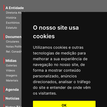
A Entidade
Diretoria Atual
História
Escritórios
Estatuto
O nosso site usa
Documentos
cookies
Circulares
Notas Políticas
Utilizamos cookies e outras
Rel. Conad/Congresso
tecnologias de medição para
Mídias
melhorar a sua experiência de
Galerias
navegação no nosso site, de
Vídeos
forma a mostrar conteúdo
Imagens
personalizado, anúncios
Materiais
direcionados, analisar o tráfego
Agenda
do site e entender de onde vêm
os visitantes.
Notícias
Notas Técnicas
OK