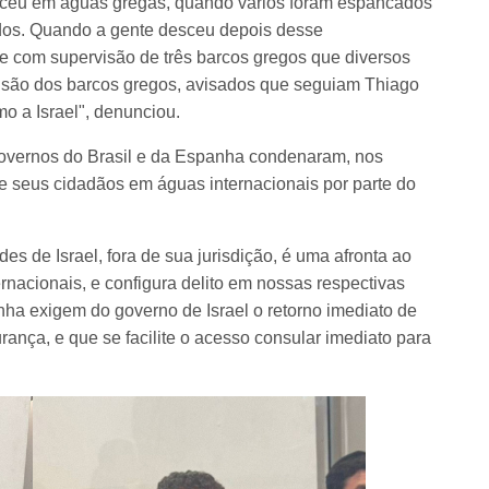
teceu em águas gregas, quando vários foram espancados
ados. Quando a gente desceu depois desse
 e com supervisão de três barcos gregos que diversos
isão dos barcos gregos, avisados que seguiam Thiago
mo a Israel", denunciou.
 governos do Brasil e da Espanha condenaram, nos
de seus cidadãos em águas internacionais por parte do
es de Israel, fora de sua jurisdição, é uma afronta ao
ernacionais, e configura delito em nossas respectivas
nha exigem do governo de Israel o retorno imediato de
ança, e que se facilite o acesso consular imediato para