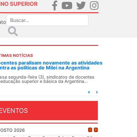
INO SUPERIOR
ato
TIMAS NOTÍCIAS
DES-SN convoca docentes para Dia de
lidariedade Internacionalista com Cuba em
 de agosto
ANDES-SN conclama suas seções sindicais e o
njunto da categoria docente a construírem, no
...
EVENTOS