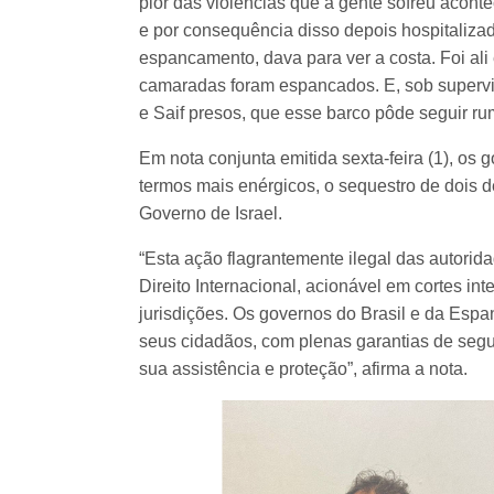
pior das violências que a gente sofreu acon
e por consequência disso depois hospitaliz
espancamento, dava para ver a costa. Foi ali
camaradas foram espancados. E, sob superv
e Saif presos, que esse barco pôde seguir ru
Em nota conjunta emitida sexta-feira (1), os
termos mais enérgicos, o sequestro de dois 
Governo de Israel.
“Esta ação flagrantemente ilegal das autoridad
Direito Internacional, acionável em cortes int
jurisdições. Os governos do Brasil e da Espa
seus cidadãos, com plenas garantias de segur
sua assistência e proteção”, afirma a nota.