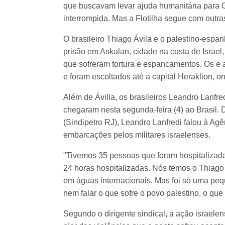
que buscavam levar ajuda humanitária para 
interrompida. Mas a Flotilha segue com out
O brasileiro Thiago Ávila e o palestino-espa
prisão em Askalan, cidade na costa de Israel,
que sofreram tortura e espancamentos. Os e a
e foram escoltados até a capital Heraklion, o
Além de Ávilla, os brasileiros Leandro Lanfr
chegaram nesta segunda-feira (4) ao Brasil. D
(Sindipetro RJ), Leandro Lanfredi falou à Ag
embarcações pelos militares israelenses.
"Tivemos 35 pessoas que foram hospitalizada
24 horas hospitalizadas. Nós temos o Thiago
em águas internacionais. Mas foi só uma peq
nem falar o que sofre o povo palestino, o que 
Segundo o dirigente sindical, a ação israele