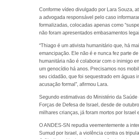
Conforme vídeo divulgado por Lara Souza, ati
a advogada responsável pelo caso informar
formalizadas, colocadas apenas como “suspei
não foram apresentados embasamentos legais 
“Thiago é um ativista humanitário que, há mai
emancipação. Ele não é e nunca fez parte de
humanitária não é colaborar com o inimigo e
um genocídio há anos. Precisamos nos mobiliz
seu cidadão, que foi sequestrado em águas i
acusação formal”, afirmou Lara.
Segundo estimativas do Ministério da Saúde 
Forças de Defesa de Israel, desde de outubro
milhares crianças, já foram mortos por Israel 
O ANDES-SN repudia veementemente a interc
Sumud por Israel, a violência contra os tripu