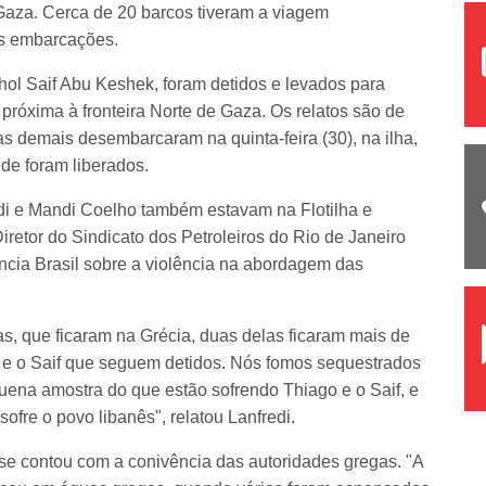
Gaza. Cerca de 20 barcos tiveram a viagem
ras embarcações.
nhol Saif Abu Keshek, foram detidos e levados para
 próxima à fronteira Norte de Gaza. Os relatos são de
s demais desembarcaram na quinta-feira (30), na ilha,
nde foram liberados.
edi e Mandi Coelho também estavam na Flotilha e
iretor do Sindicato dos Petroleiros do Rio de Janeiro
ência Brasil sobre a violência na abordagem das
s, que ficaram na Grécia, duas delas ficaram mais de
 e o Saif que seguem detidos. Nós fomos sequestrados
uena amostra do que estão sofrendo Thiago e o Saif, e
sofre o povo libanês", relatou Lanfredi.
nse contou com a conivência das autoridades gregas. "A