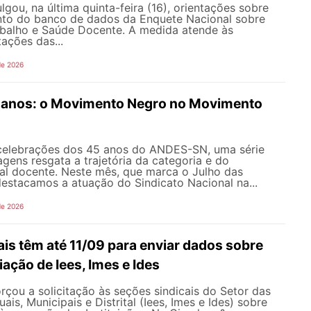
ou, na última quinta-feira (16), orientações sobre
to do banco de dados da Enquete Nacional sobre
balho e Saúde Docente. A medida atende às
tações das...
de 2026
anos: o Movimento Negro no Movimento
celebrações dos 45 anos do ANDES-SN, uma série
gens resgata a trajetória da categoria e do
al docente. Neste mês, que marca o Julho das
 destacamos a atuação do Sindicato Nacional na...
de 2026
is têm até 11/09 para enviar dados sobre
iação de Iees, Imes e Ides
çou a solicitação às seções sindicais do Setor das
uais, Municipais e Distrital (Iees, Imes e Ides) sobre