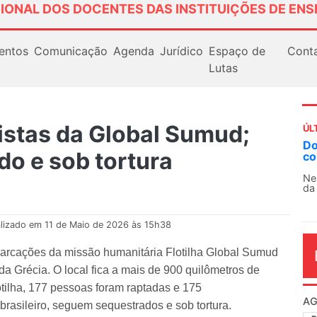
IONAL DOS DOCENTES DAS INSTITUIÇÕES DE ENS
entos
Comunicação
Agenda
Jurídico
Espaço de
Cont
Lutas
vistas da Global Sumud;
ÚL
AN
do e sob tortura
So
13
O 
co
dia
lizado em 11 de Maio de 2026 às 15h38
barcações da missão humanitária Flotilha Global Sumud
 da Grécia. O local fica a mais de 900 quilômetros de
tilha, 177 pessoas foram raptadas e 175
 brasileiro, seguem sequestrados e sob tortura.