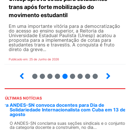
trans após forte mobilização do
movimento estudantil
Em uma importante vitória para a democratização
do acesso ao ensino superior, a Reitoria da
Universidade Estadual Paulista (Unesp) acatou a
proposta para a implementação de cotas para
estudantes trans e travestis. A conquista é fruto
direto da greve...
Publicado em: 25 de Junho de 2026
2
3
4
5
6
7
8
9
ÚLTIMAS NOTÍCIAS
ANDES-SN convoca docentes para Dia de
Solidariedade Internacionalista com Cuba em 13 de
agosto
O ANDES-SN conclama suas seções sindicais e o conjunto
da categoria docente a construírem, no dia...