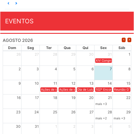
EVENTOS
AGOSTO 2026
Dom
Seg
Ter
Qua
Qui
Sex
Sáb
26
27
28
29
30
31
1
XIV Congresso Brasileiro 
2
3
4
5
6
7
8
9
10
11
12
13
14
15
Ações de solidariedade a Cuba no Rio Grande do Sul - 100 anos 
Ações de solidariedade a Cuba no Rio Grande do Su
Dia de Luta em Defesa de Cuba e da S
102º Encontro da Regional
Reunião GTPE
16
17
18
19
20
21
22
mais +3
23
24
25
26
27
28
29
mais +2
mais +3
30
31
1
2
3
4
5