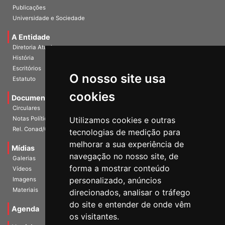
InformANDES Online
Publicações
Universidade e Sociedade
A Entidade
Diretoria Atual
História
O nosso site usa
Escritórios
Estatuto
cookies
Documentos
Circulares
Utilizamos cookies e outras
Notas Políticas
tecnologias de medição para
Rel. Conad/Congresso
melhorar a sua experiência de
navegação no nosso site, de
Mídias
Galerias
forma a mostrar conteúdo
Vídeos
personalizado, anúncios
Imagens
direcionados, analisar o tráfego
Materiais
do site e entender de onde vêm
os visitantes.
Agenda