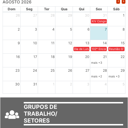
AGOSTO 2026
Dom
Seg
Ter
Qua
Qui
Sex
Sáb
26
27
28
29
30
31
1
XIV Congresso Brasileiro 
2
3
4
5
6
7
8
9
10
11
12
13
14
15
Dia de Luta em Defesa de Cuba e da S
102º Encontro da Regional
Reunião GTPE
16
17
18
19
20
21
22
mais +3
23
24
25
26
27
28
29
mais +2
mais +3
30
31
1
2
3
4
5
GRUPOS DE
TRABALHO/
SETORES