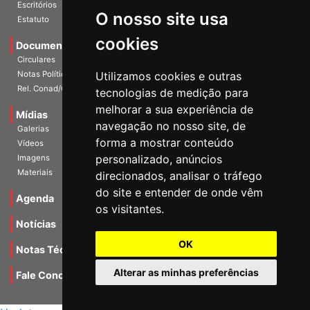
História
O nosso site usa
Escritórios
Estatuto
cookies
Documentos
Circulares
Utilizamos cookies e outras
Notas Políticas
tecnologias de medição para
Rel. Conad/Congresso
melhorar a sua experiência de
navegação no nosso site, de
Mídias
Galerias
forma a mostrar conteúdo
Vídeos
personalizado, anúncios
Imagens
direcionados, analisar o tráfego
Materiais
do site e entender de onde vêm
os visitantes.
Agenda
Notícias
OK
Notas Técnicas
Alterar as minhas preferências
Fale Conocsco
MANTIDO POR Camaleão Soft