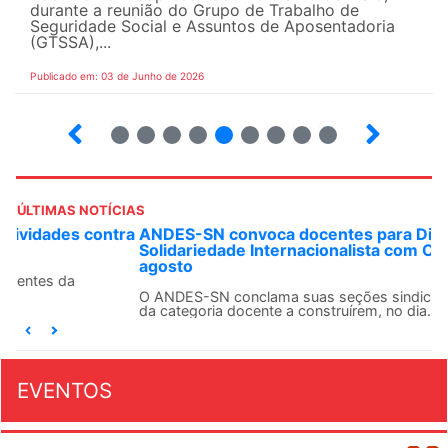
durante a reunião do Grupo de Trabalho de
Seguridade Social e Assuntos de Aposentadoria
(GTSSA),...
Publicado em: 03 de Junho de 2026
3
4
5
6
7
8
9
10
ÚLTIMAS NOTÍCIAS
ANDES-SN convoca docentes para Dia de
Solidariedade Internacionalista com Cuba em 13 de
agosto
O ANDES-SN conclama suas seções sindicais e o conjunto
da categoria docente a construírem, no dia...
EVENTOS