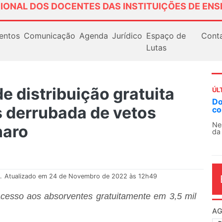
IONAL DOS DOCENTES DAS INSTITUIÇÕES DE ENS
entos
Comunicação
Agenda
Jurídico
Espaço de
Cont
Lutas
 distribuição gratuita
ÚL
Docentes paralisam novamente as atividades
A
 derrubada de vetos
contra as políticas de Milei na Argentina
S
1
Nessa segunda-feira (3), sindicatos de docentes
naro
da educação superior e básica da Argentina...
O
c
di
.
Atualizado em 24 de Novembro de 2022 às 12h49
cesso aos absorventes gratuitamente em 3,5 mil
AG