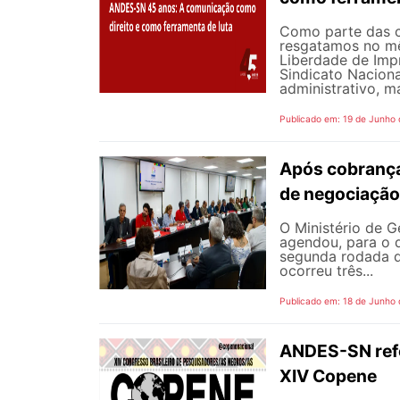
Como parte das 
resgatamos no mê
Liberdade de Impr
Sindicato Nacion
administrativo, m
Publicado em: 19 de Junho
Após cobrança
de negociação
O Ministério de G
agendou, para o d
segunda rodada d
ocorreu três...
Publicado em: 18 de Junho
ANDES-SN refor
XIV Copene