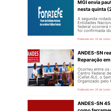
MGI envia pau
nesta quinta (
A segunda rodada
Entidades Naciona
federal ocorrerá n
foi confirmada dia
Publicado em: 24 de Junho
ANDES-SN reaf
Reparação em 
Ocorreu entre os 
Centro Federal d
(Cefet-RJ), o Sem
Organizado pelo G
Publicado em: 24 de Junho
ANDES-SN 45 A
como ferramen