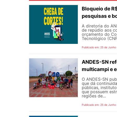
Bloqueio de 
pesquisas e b
A diretoria do AN
de repúdio aos c
orçamento do Con
Tecnológico (CNPq
Publicado em: 25 de Junho
ANDES-SN refo
multicampi e e
O ANDES-SN public
que dá continuid
públicas, institut
que possuem estr
regiões de...
Publicado em: 25 de Junho