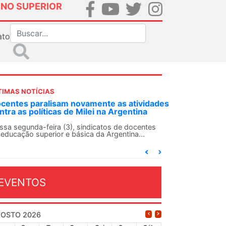
INO SUPERIOR
ato
TIMAS NOTÍCIAS
NDES-SN convoca docentes para Dia de
olidariedade Internacionalista com Cuba em
3 de agosto
 ANDES-SN conclama suas seções sindicais e o
onjunto da categoria docente a construírem, no
a...
EVENTOS
OSTO 2026