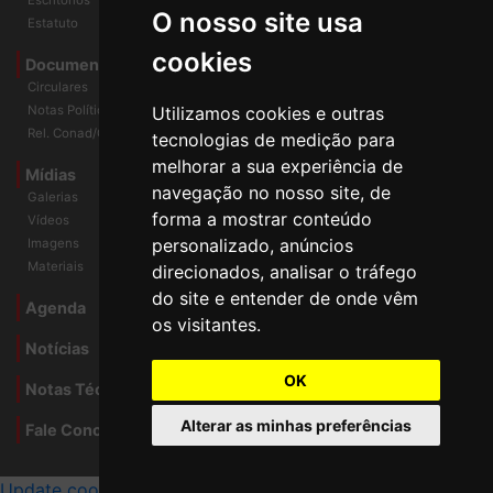
O nosso site usa
Escritórios
Estatuto
cookies
Documentos
Circulares
Utilizamos cookies e outras
Notas Políticas
tecnologias de medição para
Rel. Conad/Congresso
melhorar a sua experiência de
navegação no nosso site, de
Mídias
Galerias
forma a mostrar conteúdo
Vídeos
personalizado, anúncios
Imagens
direcionados, analisar o tráfego
Materiais
do site e entender de onde vêm
os visitantes.
Agenda
Notícias
OK
Notas Técnicas
Alterar as minhas preferências
Fale Conocsco
MANTIDO POR Camaleão Soft