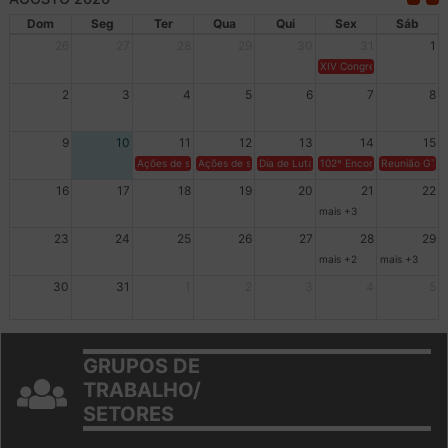
AGOSTO 2026
Dom
Seg
Ter
Qua
Qui
Sex
Sáb
26
27
28
29
30
31
1
XIV Congresso Brasileiro 
2
3
4
5
6
7
8
9
10
11
12
13
14
15
Ações de solidariedade a Cuba no Rio Grande do Sul - 100 anos 
Ações de solidariedade a Cuba no Rio Grande do Su
Dia de Luta em Defesa de Cuba e da S
102º Encontro da Regional
Reunião GTPE
16
17
18
19
20
21
22
mais +3
23
24
25
26
27
28
29
mais +2
mais +3
30
31
1
2
3
4
5
GRUPOS DE
TRABALHO/
SETORES