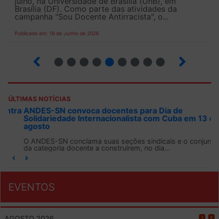
julho, na Universidade de Brasília (UnB), em
Brasília (DF). Como parte das atividades da
campanha "Sou Docente Antirracista", o...
Publicado em: 18 de Junho de 2026
2
3
4
5
6
7
8
9
10
ÚLTIMAS NOTÍCIAS
ANDES-SN convoca docentes para Dia de
Solidariedade Internacionalista com Cuba em 13 de
agosto
O ANDES-SN conclama suas seções sindicais e o conjunto
da categoria docente a construírem, no dia...
EVENTOS