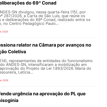
 deliberações do 69º Conad
NDES-SN divulgou, nessa quarta-feira (15), por
nº 287/2026, a Carta de São Luís, que reúne os
s e deliberações do 69º Conad, realizado entre os
ho, no Centro Pedagógico Paulo...
de 2026
siona relator na Câmara por avanços no
ção Coletiva
 (14), representantes de entidades do funcionalismo
o do ANDES-SN, intensificaram a mobilização em
a aprovação do Projeto de Lei 1.893/2026. Maria do
soureira, Letícia...
de 2026
nde urgência na aprovação do PL que
misoginia