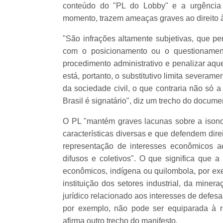
conteúdo do "PL do Lobby" e a urgência 
momento, trazem ameaças graves ao direito à 
"São infrações altamente subjetivas, que pe
com o posicionamento ou o questionament
procedimento administrativo e penalizar aqu
está, portanto, o substitutivo limita severam
da sociedade civil, o que contraria não só a
Brasil é signatário", diz um trecho do docume
O PL "mantém graves lacunas sobre a isonom
características diversas e que defendem dire
representação de interesses econômicos a
difusos e coletivos". O que significa que 
econômicos, indígena ou quilombola, por ex
instituição dos setores industrial, da mine
jurídico relacionado aos interesses de defes
por exemplo, não pode ser equiparada à re
afirma outro trecho do manifesto.