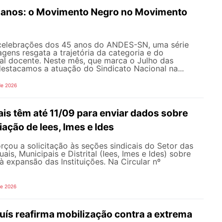
anos: o Movimento Negro no Movimento
celebrações dos 45 anos do ANDES-SN, uma série
gens resgata a trajetória da categoria e do
al docente. Neste mês, que marca o Julho das
 destacamos a atuação do Sindicato Nacional na...
de 2026
is têm até 11/09 para enviar dados sobre
iação de Iees, Imes e Ides
çou a solicitação às seções sindicais do Setor das
uais, Municipais e Distrital (Iees, Imes e Ides) sobre
à expansão das Instituições. Na Circular nº
de 2026
uís reafirma mobilização contra a extrema