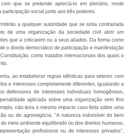
com que se pretende apreciá-lo em plenário, neste
participação social junto aos três poderes.
rmitirão a qualquer autoridade que se sinta contrariada
o de uma organização da sociedade civil abrir um
eles que a criticarem ou a seus aliados. Da forma como
ente o direito democrático de participação e manifestação
 Constituição, como tratados internacionais dos quais o
nto.
ia, ao estabelecer regras idênticas para setores com
itos e interesses completamente diferentes, igualando a
os defensores de interesses individuais homogêneos,
a penalidade aplicada sobre uma organização sem fins
emplo, não teria o mesmo impacto caso feita sobre uma
ração ou do agronegócio. "A natureza indivisível do bem
a do meio ambiente equilibrado ou dos direitos humanos,
presentação profissional ou de interesses privados",