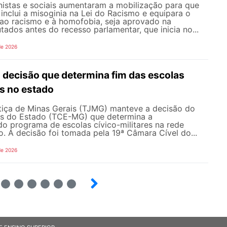
istas e sociais aumentaram a mobilização para que
inclui a misoginia na Lei do Racismo e equipara o
 ao racismo e à homofobia, seja aprovado na
dos antes do recesso parlamentar, que inicia no...
de 2026
ecisão que determina fim das escolas
es no estado
stiça de Minas Gerais (TJMG) manteve a decisão do
as do Estado (TCE-MG) que determina a
o programa de escolas cívico-militares na rede
o. A decisão foi tomada pela 19ª Câmara Cível do...
de 2026
4
5
6
7
8
9