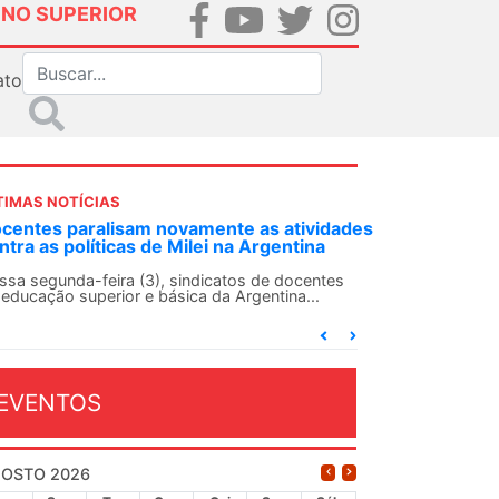
INO SUPERIOR
ato
TIMAS NOTÍCIAS
DES-SN convoca docentes para Dia de
lidariedade Internacionalista com Cuba em
 de agosto
ANDES-SN conclama suas seções sindicais e o
njunto da categoria docente a construírem, no
...
EVENTOS