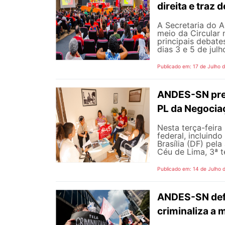
direita e traz
A Secretaria do A
meio da Circular 
principais debate
dias 3 e 5 de jul
Publicado em: 17 de Julho 
ANDES-SN pres
PL da Negocia
Nesta terça-feira
federal, incluind
Brasília (DF) pel
Céu de Lima, 3ª te
Publicado em: 14 de Julho 
ANDES-SN defe
criminaliza a 