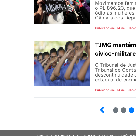
Movimentos femin
o PL 896/23, que 
ódio às mulheres
Câmara dos Deputa
Publicado em: 14 de Julho 
TJMG mantém d
cívico-militar
O Tribunal de Ju
Tribunal de Cont
descontinuidade d
estadual de ensin
Publicado em: 14 de Julho 
2
3