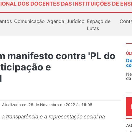
IONAL DOS DOCENTES DAS INSTITUIÇÕES DE ENS
entos
Comunicação
Agenda
Jurídico
Espaço de
Cont
Lutas
 manifesto contra 'PL do
ÚL
AN
rticipação e
So
13
l
O 
co
dia
.
Atualizado em 25 de Novembro de 2022 às 11h08
o, a transparência e a representação social na