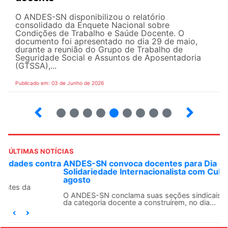
O ANDES-SN disponibilizou o relatório
consolidado da Enquete Nacional sobre
Condições de Trabalho e Saúde Docente. O
documento foi apresentado no dia 29 de maio,
durante a reunião do Grupo de Trabalho de
Seguridade Social e Assuntos de Aposentadoria
(GTSSA),...
Publicado em: 03 de Junho de 2026
3
4
5
6
7
8
9
10
ÚLTIMAS NOTÍCIAS
ANDES-SN convoca docentes para Dia de
Solidariedade Internacionalista com Cuba em 13 de
agosto
O ANDES-SN conclama suas seções sindicais e o conjunto
da categoria docente a construírem, no dia...