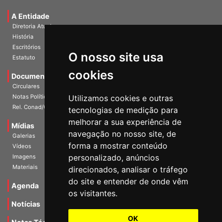
Universidade e Sociedade
A Entidade
Diretoria Atual
História
O nosso site usa
Escritórios
Estatuto
cookies
Documentos
Circulares
Utilizamos cookies e outras
Notas Políticas
tecnologias de medição para
Rel. Conad/Congresso
melhorar a sua experiência de
navegação no nosso site, de
Mídias
Galerias
forma a mostrar conteúdo
Vídeos
personalizado, anúncios
Imagens
direcionados, analisar o tráfego
Materiais
do site e entender de onde vêm
os visitantes.
Agenda
Notícias
OK