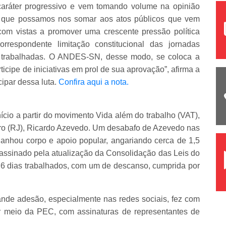
caráter progressivo e vem tomando volume na opinião
al que possamos nos somar aos atos públicos que vem
com vistas a promover uma crescente pressão política
respondente limitação constitucional das jornadas
s trabalhadas. O ANDES-SN, desse modo, se coloca a
icipe de iniciativas em prol de sua aprovação”, afirma a
ipar dessa luta.
Confira aqui a nota.
nício a partir do movimento Vida além do trabalho (VAT),
eiro (RJ), Ricardo Azevedo. Um desabafo de Azevedo nas
ganhou corpo e apoio popular, angariando cerca de 1,5
assinado pela atualização da Consolidação das Leis do
e 6 dias trabalhados, com um de descanso, cumprida por
ande adesão, especialmente nas redes sociais, fez com
 meio da PEC, com assinaturas de representantes de