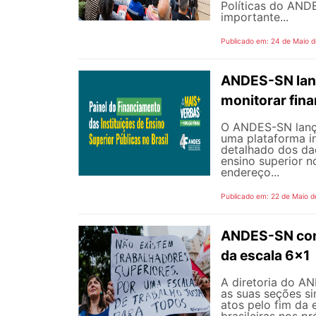
Políticas do AND
importante...
Publicado em: 24 de Maio 
ANDES-SN lanç
monitorar fin
O ANDES-SN lançou
uma plataforma i
detalhado dos dad
ensino superior n
endereço...
Publicado em: 22 de Maio d
ANDES-SN conv
da escala 6x1
A diretoria do A
as suas seções si
atos pelo fim da 
brasileiras nos p