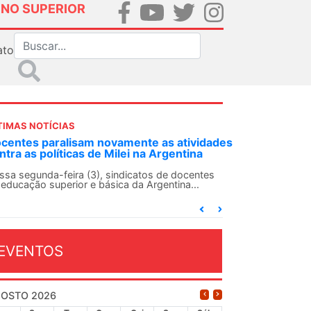
INO SUPERIOR
ato
TIMAS NOTÍCIAS
dades
ANDES-SN convoca docentes para Dia de
Solidariedade Internacionalista com Cuba em
13 de agosto
es
O ANDES-SN conclama suas seções sindicais e o
conjunto da categoria docente a construírem, no
dia...
EVENTOS
OSTO 2026