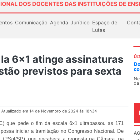
IONAL DOS DOCENTES DAS INSTITUIÇÕES DE ENS
entos
Comunicação
Agenda
Jurídico
Espaço de
Cont
Lutas
la 6x1 atinge assinaturas
ÚL
Docentes paralisam novamente as ativi
estão previstos para sexta
contra as políticas de Milei na Argentina
Nessa segunda-feira (3), sindicatos de docent
da educação superior e básica da Argentina...
Atualizado em 14 de Novembro de 2024 às 18h34
C) que pede o fim da escala 6x1 ultrapassou as 171
 possa iniciar a tramitação no Congresso Nacional. De
AG
on (PSol/SP), que encabeça a proposta na Câmara, na