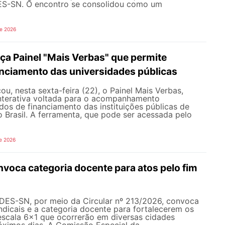
ES-SN. O encontro se consolidou como um
de 2026
a Painel "Mais Verbas" que permite
anciamento das universidades públicas
, nesta sexta-feira (22), o Painel Mais Verbas,
nterativa voltada para o acompanhamento
os de financiamento das instituições públicas de
o Brasil. A ferramenta, que pode ser acessada pelo
e 2026
oca categoria docente para atos pelo fim
NDES-SN, por meio da Circular nº 213/2026, convoca
ndicais e a categoria docente para fortalecerem os
escala 6x1 que ocorrerão em diversas cidades
róximos dias. A Comissão Especial da...