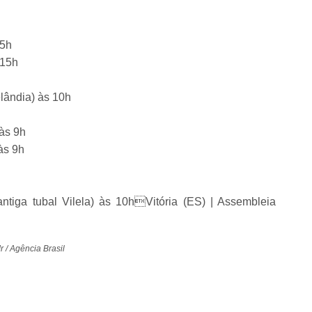
15h
 15h
lândia) às 10h
às 9h
às 9h
tiga tubal Vilela) às 10hVitória (ES) | Assembleia
r / Agência Brasil