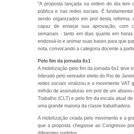
“A proposta lançada na ordem do dia tem 
pública e nas redes sociais. É fundament
sendo organizados em prol desta reforma, 
capaz de ensejar sua aprovação, com cor
semanais - tanto em dias quanto em hora
endossá-lo e animar suas bases para que part
nota, convocando a categoria docente a partic
Pelo fim da jornada 6x1
A mobilização pelo fim da jornada 6x1 teve i
liderado pelo vereador eleito do Rio de Jan
redes sociais viralizou e o movimento VAT 
milhão de assinaturas em prol de um abaixo-
Trabalho (CLT) e pelo fim da escala atual d
uma grande maioria da classe trabalhadora.
A mobilização criada pelo movimento e a gr
que a proposta chegasse ao Congresso por
diferentes partidos.