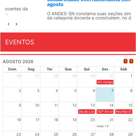
agosto
O ANDES-SN conclama suas seções sindicais e o conjunto
da categoria docente a construírem, no dia...
EVENTOS
AGOSTO 2026
Dom
Seg
Ter
Qua
Qui
Sex
Sáb
26
27
28
29
30
31
1
XIV Congresso Brasileiro 
2
3
4
5
6
7
8
9
10
11
12
13
14
15
Dia de Luta em Defesa de Cuba e da S
102º Encontro da Regional
Reunião GTPE
16
17
18
19
20
21
22
mais +3