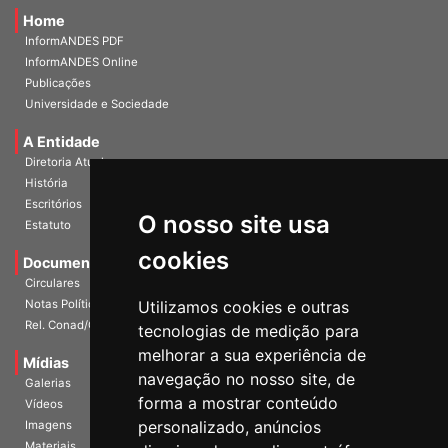
Home
InformANDES PDF
InformANDES Online
Publicações
Universidade e Sociedade
A Entidade
Diretoria Atual
História
O nosso site usa
Escritórios
Estatuto
cookies
Documentos
Circulares
Utilizamos cookies e outras
Notas Políticas
tecnologias de medição para
Rel. Conad/Congresso
melhorar a sua experiência de
navegação no nosso site, de
Mídias
Galerias
forma a mostrar conteúdo
Vídeos
personalizado, anúncios
Imagens