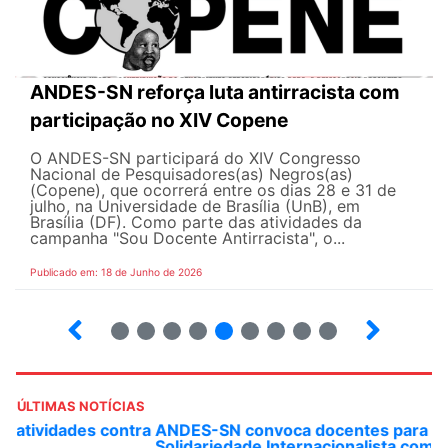
ANDES-SN reforça luta antirracista com
participação no XIV Copene
O ANDES-SN participará do XIV Congresso
Nacional de Pesquisadores(as) Negros(as)
(Copene), que ocorrerá entre os dias 28 e 31 de
julho, na Universidade de Brasília (UnB), em
Brasília (DF). Como parte das atividades da
campanha "Sou Docente Antirracista", o...
Publicado em: 18 de Junho de 2026
2
3
4
5
6
7
8
9
10
ÚLTIMAS NOTÍCIAS
ANDES-SN convoca docentes para Dia de
Solidariedade Internacionalista com Cuba em 13 de