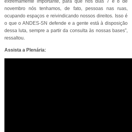
extremamente importante, para que nos dias 7 e 8 de
novembro nós tenhamos, de fato, pessoas nas ruas,
ocupando espaços e reivindicando nossos direitos. Isso é
o que o ANDES-SN defende e a gente está à disposição
dessa luta, sempre a partir da consulta às nossas bases”,
ressaltou.
Assista a Plenária: