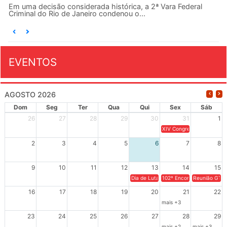
Em uma decisão considerada histórica, a 2ª Vara Federal
Criminal do Rio de Janeiro condenou o...
EVENTOS
AGOSTO 2026
Dom
Seg
Ter
Qua
Qui
Sex
Sáb
26
27
28
29
30
31
1
XIV Congresso Brasileiro 
2
3
4
5
6
7
8
9
10
11
12
13
14
15
Dia de Luta em Defesa de Cuba e da S
102º Encontro da Regional
Reunião GTPE
16
17
18
19
20
21
22
mais +3
23
24
25
26
27
28
29
mais +2
mais +3