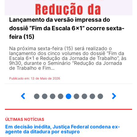
Lançamento da versão impressa do
dossiê “Fim da Escala 6×1” ocorre sexta-
feira (15)
Na próxima sexta-feira (15) será realizado o
lançamento dos cinco volumes do dossiê “Fim da
Escala 6×1 e Redução da Jornada de Trabalho”, às
9h30, durante o Seminário “Redução da Jornada
de Trabalho e Fim...
Publicado em: 13 de Maio de 2026
6
7
8
9
10
12
13
14
ÚLTIMAS NOTÍCIAS
Em decisão inédita, Justiça Federal condena ex-
agente da ditadura por estupro