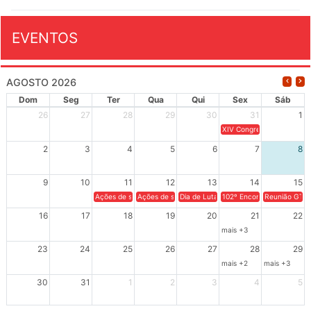
EVENTOS
AGOSTO 2026
Dom
Seg
Ter
Qua
Qui
Sex
Sáb
26
27
28
29
30
31
1
XIV Congresso Brasileiro 
2
3
4
5
6
7
8
9
10
11
12
13
14
15
Ações de solidariedade a Cuba no Rio Grande do Sul - 100 anos 
Ações de solidariedade a Cuba no Rio Grande do Su
Dia de Luta em Defesa de Cuba e da S
102º Encontro da Regional
Reunião GTPE
16
17
18
19
20
21
22
mais +3
23
24
25
26
27
28
29
mais +2
mais +3
30
31
1
2
3
4
5