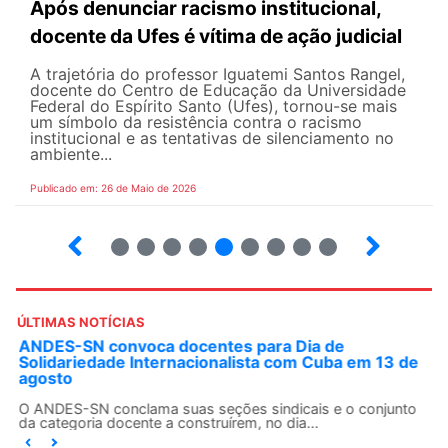
Após denunciar racismo institucional,
docente da Ufes é vítima de ação judicial
A trajetória do professor Iguatemi Santos Rangel,
docente do Centro de Educação da Universidade
Federal do Espírito Santo (Ufes), tornou-se mais
um símbolo da resistência contra o racismo
institucional e as tentativas de silenciamento no
ambiente...
Publicado em: 26 de Maio de 2026
4
5
6
7
8
9
10
12
ÚLTIMAS NOTÍCIAS
ANDES-SN convoca docentes para Dia de
Solidariedade Internacionalista com Cuba em 13 de
agosto
O ANDES-SN conclama suas seções sindicais e o conjunto
da categoria docente a construírem, no dia...