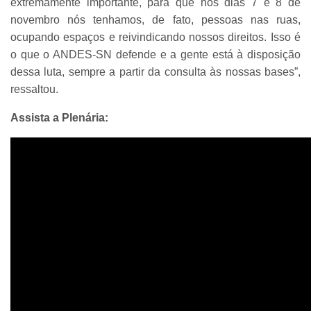
extremamente importante, para que nos dias 7 e 8 de
novembro nós tenhamos, de fato, pessoas nas ruas,
ocupando espaços e reivindicando nossos direitos. Isso é
o que o ANDES-SN defende e a gente está à disposição
dessa luta, sempre a partir da consulta às nossas bases”,
ressaltou.
Assista a Plenária: