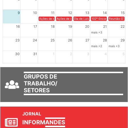
9
10
11
12
13
14
15
Ações de solidariedade a Cuba no Rio Grande do Sul - 100 anos 
Ações de solidariedade a Cuba no Rio Grande do Su
Dia de Luta em Defesa de Cuba e da S
102º Encontro da Regional
Reunião GTPE
16
17
18
19
20
21
22
mais +3
23
24
25
26
27
28
29
mais +2
mais +3
30
31
1
2
3
4
5
GRUPOS DE
TRABALHO/
SETORES
JORNAL
INFORM
ANDES