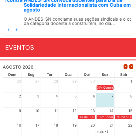
ANDES-SN convoca docentes para Dia de
Solidariedade Internacionalista com Cuba em 13 de
agosto
O ANDES-SN conclama suas seções sindicais e o conjunto
da categoria docente a construírem, no dia...
EVENTOS
AGOSTO 2026
Dom
Seg
Ter
Qua
Qui
Sex
Sáb
26
27
28
29
30
31
1
XIV Congresso Brasileiro 
2
3
4
5
6
7
8
9
10
11
12
13
14
15
Dia de Luta em Defesa de Cuba e da S
102º Encontro da Regional
Reunião GTPE
16
17
18
19
20
21
22