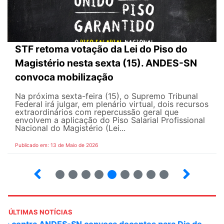
STF retoma votação da Lei do Piso do
Magistério nesta sexta (15). ANDES-SN
convoca mobilização
Na próxima sexta-feira (15), o Supremo Tribunal
Federal irá julgar, em plenário virtual, dois recursos
extraordinários com repercussão geral que
envolvem a aplicação do Piso Salarial Profissional
Nacional do Magistério (Lei...
Publicado em: 13 de Maio de 2026
6
7
8
9
10
12
13
14
ÚLTIMAS NOTÍCIAS