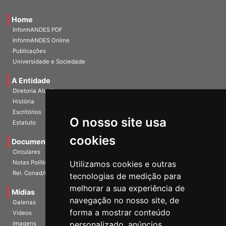
Home
InformANDES PDF
InformANDES Online
Publicações
Universidade e Sociedade
A Entidade
Diretoria Atual
História
O nosso site usa
Escritórios
Estatuto
cookies
Documentos
Circulares
Utilizamos cookies e outras
Notas Políticas
tecnologias de medição para
Rel. Conad/Congresso
melhorar a sua experiência de
navegação no nosso site, de
Mídias
Galerias
forma a mostrar conteúdo
Vídeos
personalizado, anúncios