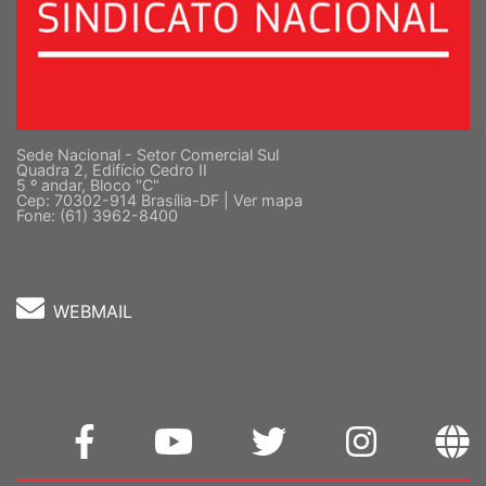
Sede Nacional - Setor Comercial Sul
Quadra 2, Edifício Cedro II
5 º andar, Bloco "C"
Cep: 70302-914 Brasília-DF |
Ver mapa
Fone: (61) 3962-8400
WEBMAIL