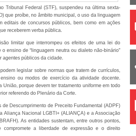
o Tribunal Federal (STF), suspendeu na última sexta-
GO) que proíbe, no âmbito municipal, o uso da linguagem
em editais de concursos públicos, bem como em ações
s que receberem verba pública.
ão limitar que interrompeu os efeitos de uma lei do
e o ensino de “linguagem neutra ou dialeto não-binário”
r agentes públicos da cidade.
podem legislar sobre normas que tratem de currículos,
 ensino ou modos de exercício da atividade docente.
a União, porque devem ter tratamento uniforme em todo
rior referendo do Plenário da Corte.
es de Descumprimento de Preceito Fundamental (ADPF)
ela Aliança Nacional LGBTI+ (ALIANÇA) e a Associação
ABRAFH). As entidades sustentam, entre outros pontos,
 compromete a liberdade de expressão e o direito