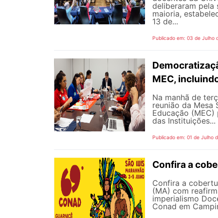
deliberaram pela
maioria, estabele
13 de...
Publicado em: 03 de Julho 
Democratizaçã
MEC, incluind
Na manhã de terç
reunião da Mesa 
Educação (MEC) p
das Instituições...
Publicado em: 01 de Julho 
Confira a cob
Confira a cobert
(MA) com reafirma
imperialismo Doc
Conad em Campinas