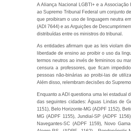
A Aliança Nacional LGBTI+ e a Associação B
ao Supremo Tribunal Federal um conjunto de 
que proibiram o uso de linguagem neutra em s
(ADI 7644) e as Arguições de Descumprimen
distribuídas entre os ministros do tribunal.
As entidades afirmam que as leis violam di
liberdade de ensino ao proibir o uso da li
termos neutros ao invés de femininos ou mas
censura a professores, que ficam impedido
pessoas não-binárias ao proibi-las de utili
Além disso, relembram decisões do Supremo
Enquanto a ADI questiona uma lei estadual
das seguintes cidades: Águas Lindas de 
1151), Belo Horizonte-MG (ADPF 1152), Beti
MG (ADPF 1155), Jundiaí-SP (ADPF 1156),
Navegantes-SC (ADPF 1159), Novo Gama-G
Alegre-RS (ADPF 1162), Rondonópolis