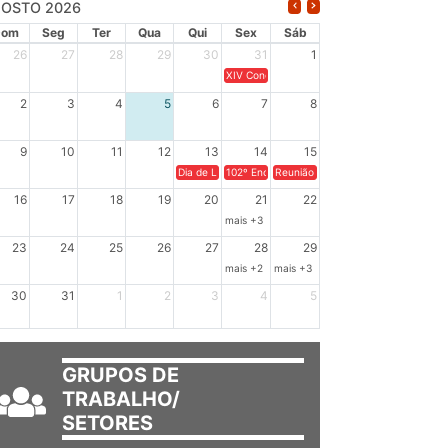
OSTO 2026
Dom
Seg
Ter
Qua
Qui
Sex
Sáb
26
27
28
29
30
31
1
XIV Congresso Brasileiro de Pesquisadores(a
2
3
4
5
6
7
8
9
10
11
12
13
14
15
Dia de Luta em Defesa de Cuba e da Soberania dos Po
102º Encontro da Regional Leste, “Em terra e
Reunião GTPE.
16
17
18
19
20
21
22
mais +3
23
24
25
26
27
28
29
mais +2
mais +3
30
31
1
2
3
4
5
GRUPOS DE
TRABALHO/
SETORES