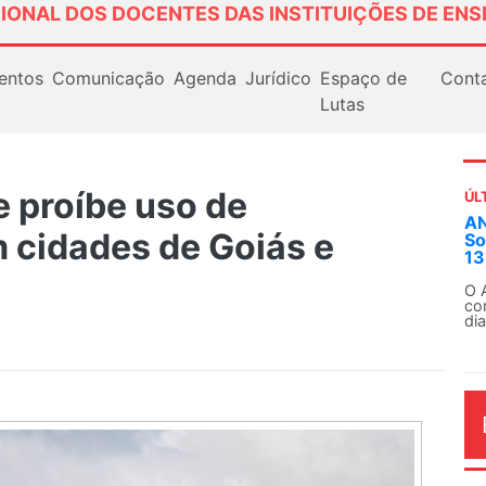
IONAL DOS DOCENTES DAS INSTITUIÇÕES DE ENS
entos
Comunicação
Agenda
Jurídico
Espaço de
Cont
Lutas
e proíbe uso de
ÚL
AN
 cidades de Goiás e
So
13
O 
co
dia