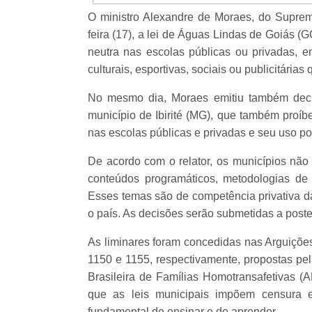
O ministro Alexandre de Moraes, do Suprem
feira (17), a lei de Águas Lindas de Goiás (
neutra nas escolas públicas ou privadas, 
culturais, esportivas, sociais ou publicitária
No mesmo dia, Moraes emitiu também decis
município de Ibirité (MG), que também proíb
nas escolas públicas e privadas e seu uso po
De acordo com o relator, os municípios não 
conteúdos programáticos, metodologias de
Esses temas são de competência privativa d
o país. As decisões serão submetidas a poste
As liminares foram concedidas nas Arguiçõ
1150 e 1155, respectivamente, propostas p
Brasileira de Famílias Homotransafetivas (
que as leis municipais impõem censura e
fundamental de ensinar e de aprender.