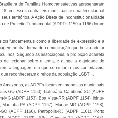
rasileira de Famílias Homotransafetivas apresentaram
18 processos contra leis municipais e uma lei estadual
eus territórios. A Ação Direta de Inconstitucionalidade
to de Preceito Fundamental (ADPFs 1150 a 1166) foram
reitos fundamentais como a liberdade de expressão e a
nguagem neutra, forma de comunicação que busca adotar
culinos. Segundo as associações, a proibição acarreta
s de lecionar sobre o tema, e atinge a dignidade de
zarem a linguagem em que se sintam mais confortáveis.
 que reconheceram direitos da população LGBTI+.
 do Amazonas, as ADPFs focam em propostas municipais
Goiás-GO (ADPF 1150), Balneário Camboriú-SC (ADPF
m-MG (ADPF 1153), Boa Vista-RR (ADPF 1154), Ibirité-
 Marituba-PA (ADPF 1157), Muriaé-MG (ADPF 1158),
O (ADPF 1160), Petrópolis-RJ (ADPF 1161), Porto
-MT (ADPF 1163), São Gonçalo-RJ (ADPF 1164),