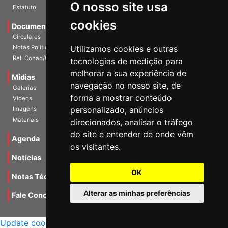
O nosso site usa
Escritórios
Estatuto
cookies
Documentos
Circulares
Utilizamos cookies e outras
Notas Políticas
tecnologias de medição para
Rel. Conad/Congresso
melhorar a sua experiência de
navegação no nosso site, de
Mídias
Galerias
forma a mostrar conteúdo
Vídeos
personalizado, anúncios
Imagens
direcionados, analisar o tráfego
Materiais
do site e entender de onde vêm
os visitantes.
Agenda
Notícias
OK
Notas Técnicas
Alterar as minhas preferências
Fale Conocsco
MANTIDO POR Camaleão Soft