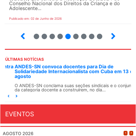
Conselho Nacional dos Direitos da Criança e do
Adolescente...
Publicado em: 02 de Junho de 2026
3
4
5
6
7
8
9
10
ÚLTIMAS NOTÍCIAS
ANDES-SN convoca docentes para Dia de
Solidariedade Internacionalista com Cuba em 13 de
agosto
O ANDES-SN conclama suas seções sindicais e o conjunto
da categoria docente a construírem, no dia...
EVENTOS