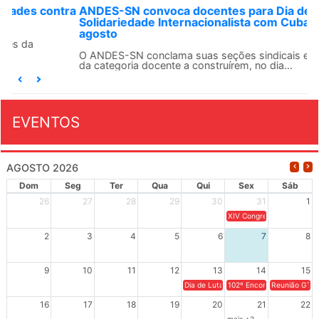
ANDES-SN convoca docentes para Dia de
Solidariedade Internacionalista com Cuba em 13 de
agosto
O ANDES-SN conclama suas seções sindicais e o conjunto
da categoria docente a construírem, no dia...
EVENTOS
AGOSTO 2026
Dom
Seg
Ter
Qua
Qui
Sex
Sáb
26
27
28
29
30
31
1
XIV Congresso Brasileiro 
2
3
4
5
6
7
8
9
10
11
12
13
14
15
Dia de Luta em Defesa de Cuba e da S
102º Encontro da Regional
Reunião GTPE
16
17
18
19
20
21
22