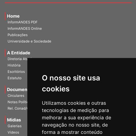
Home
InformANDES PDF
InformANDES Online
Publicações
Universidade e Sociedade
A Entidade
Diretoria Atual
História
O nosso site usa
Escritórios
Estatuto
cookies
Documentos
Circulares
Utilizamos cookies e outras
Notas Políticas
tecnologias de medição para
Rel. Conad/Congresso
melhorar a sua experiência de
navegação no nosso site, de
Mídias
Galerias
forma a mostrar conteúdo