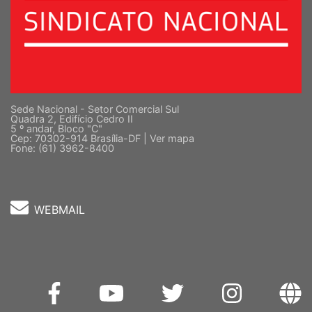
Sede Nacional - Setor Comercial Sul
Quadra 2, Edifício Cedro II
5 º andar, Bloco "C"
Cep: 70302-914 Brasília-DF |
Ver mapa
Fone: (61) 3962-8400
WEBMAIL