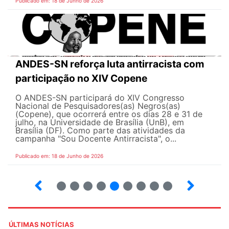
Publicado em: 18 de Junho de 2026
ANDES-SN reforça luta antirracista com
participação no XIV Copene
O ANDES-SN participará do XIV Congresso
Nacional de Pesquisadores(as) Negros(as)
(Copene), que ocorrerá entre os dias 28 e 31 de
julho, na Universidade de Brasília (UnB), em
Brasília (DF). Como parte das atividades da
campanha "Sou Docente Antirracista", o...
Publicado em: 18 de Junho de 2026
2
3
4
5
6
7
8
9
10
ÚLTIMAS NOTÍCIAS