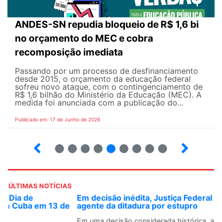
ANDES-SN repudia bloqueio de R$ 1,6 bi
no orçamento do MEC e cobra
recomposição imediata
Passando por um processo de desfinanciamento
desde 2015, o orçamento da educação federal
sofreu novo ataque, com o contingenciamento de
R$ 1,6 bilhão do Ministério da Educação (MEC). A
medida foi anunciada com a publicação do...
Publicado em: 17 de Junho de 2026
2
3
4
5
6
7
8
9
10
ÚLTIMAS NOTÍCIAS
Em decisão inédita, Justiça Federal condena ex-
agente da ditadura por estupro
Em uma decisão considerada histórica, a 2ª Vara Federal