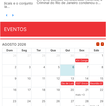
Criminal do Rio de Janeiro condenou o...
EVENTOS
AGOSTO 2026
Dom
Seg
Ter
Qua
Qui
Sex
Sáb
26
27
28
29
30
31
1
XIV Congresso Brasileiro 
2
3
4
5
6
7
8
9
10
11
12
13
14
15
Dia de Luta em Defesa de Cuba e da S
102º Encontro da Regional
Reunião GTPE
16
17
18
19
20
21
22
mais +3
23
24
25
26
27
28
29
mais +2
mais +3