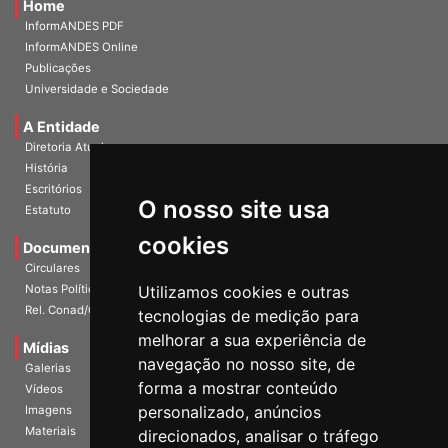
InformANDES PDF
InformANDES Online
Publicações
Universidade e Sociedade
A Entidade
Diretoria Atual
História
Escritórios
Estatuto
O nosso site usa
Documentos
cookies
Circulares
Notas Políticas
Utilizamos cookies e outras
Rel. Conad/Congresso
tecnologias de medição para
Mídias
melhorar a sua experiência de
Galerias
navegação no nosso site, de
Vídeos
forma a mostrar conteúdo
Imagens
personalizado, anúncios
Materiais
direcionados, analisar o tráfego