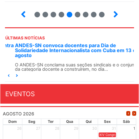
2
3
4
5
6
7
8
9
10
ÚLTIMAS NOTÍCIAS
ANDES-SN convoca docentes para Dia de
Solidariedade Internacionalista com Cuba em 13 de
agosto
O ANDES-SN conclama suas seções sindicais e o conjunto
da categoria docente a construírem, no dia...
EVENTOS
AGOSTO 2026
Dom
Seg
Ter
Qua
Qui
Sex
Sáb
26
27
28
29
30
31
1