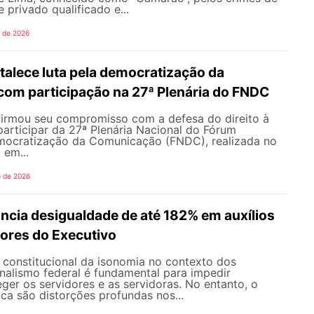
 privado qualificado e...
o de 2026
alece luta pela democratização da
om participação na 27ª Plenária do FNDC
rmou seu compromisso com a defesa do direito à
articipar da 27ª Plenária Nacional do Fórum
mocratização da Comunicação (FNDC), realizada no
 em...
o de 2026
ncia desigualdade de até 182% em auxílios
dores do Executivo
o constitucional da isonomia no contexto dos
onalismo federal é fundamental para impedir
teger os servidores e as servidoras. No entanto, o
ica são distorções profundas nos...