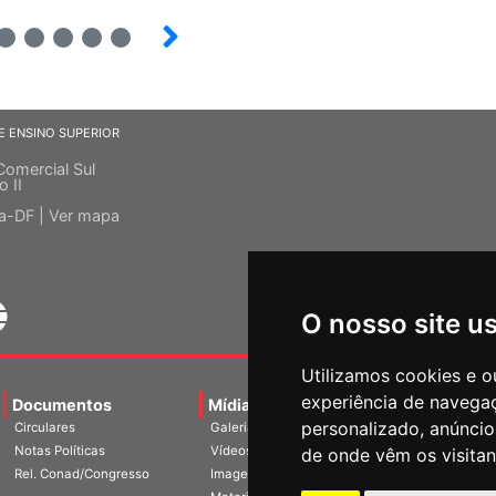
6
7
8
9
E ENSINO SUPERIOR
Comercial Sul
o II
ia-DF |
Ver mapa
O nosso site u
Utilizamos cookies e o
experiência de navega
Documentos
Mídias
Agenda
Notíci
personalizado, anúncios
Circulares
Galerias
Notas Políticas
Vídeos
de onde vêm os visitan
Rel. Conad/Congresso
Imagens