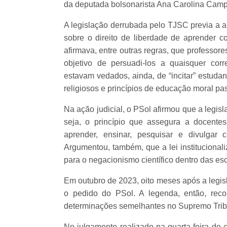
da deputada bolsonarista Ana Carolina Cam
A legislação derrubada pelo TJSC previa a 
sobre o direito de liberdade de aprender co
afirmava, entre outras regras, que professor
objetivo de persuadi-los a quaisquer corre
estavam vedados, ainda, de “incitar” estudan
religiosos e princípios de educação moral pa
Na ação judicial, o PSol afirmou que a legi
seja, o princípio que assegura a docentes 
aprender, ensinar, pesquisar e divulgar
Argumentou, também, que a lei institucional
para o negacionismo científico dentro das es
Em outubro de 2023, oito meses após a legis
o pedido do PSol. A legenda, então, rec
determinações semelhantes no Supremo Tribu
No julgamento realizado na quarta-feira de