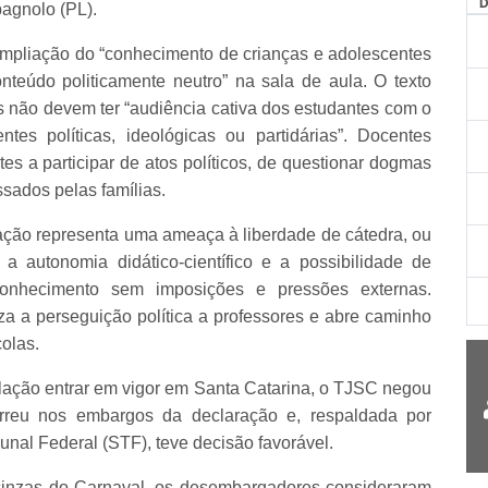
pagnolo (PL).
ampliação do “conhecimento de crianças e adolescentes
nteúdo politicamente neutro” na sala de aula. O texto
es não devem ter “audiência cativa dos estudantes com o
ntes políticas, ideológicas ou partidárias”. Docentes
tes a participar de atos políticos, de questionar dogmas
ssados pelas famílias.
slação representa uma ameaça à liberdade de cátedra, ou
a autonomia didático-científico e a possibilidade de
 conhecimento sem imposições e pressões externas.
iza a perseguição política a professores e abre caminho
colas.
lação entrar em vigor em Santa Catarina, o TJSC negou
orreu nos embargos da declaração e, respaldada por
nal Federal (STF), teve decisão favorável.
 cinzas do Carnaval, os desembargadores consideraram