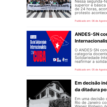
Nessa segunda-fe
superior e básica
de 24 horas, aco
protesto aconteceu
Publicado em: 06 de Agost
ANDES-SN conv
Internacional
O ANDES-SN concl
categoria docente
Solidariedade Int
reafirmar a solida
Publicado em: 05 de Agost
Em decisão iné
da ditadura p
Em uma decisão co
Rio de Janeiro c
Waneir Pinheiro 