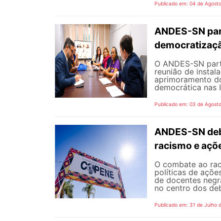
Publicado em: 04 de Agost
ANDES-SN part
democratizaçã
O ANDES-SN partic
reunião de instal
aprimoramento do
democrática nas I
Publicado em: 03 de Agost
ANDES-SN deba
racismo e açõ
O combate ao rac
políticas de açõe
de docentes negra
no centro dos de
Publicado em: 31 de Julho 