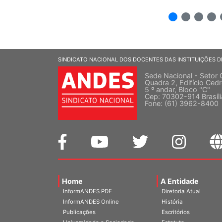
2
3
4
5
SINDICATO NACIONAL DOS DOCENTES DAS INSTITUIÇÕES D
Sede Nacional - Setor 
Quadra 2, Edifício Cedr
5 º andar, Bloco "C"
Cep: 70302-914 Brasíl
Fone: (61) 3962-8400
Home
A Entidade
InformANDES PDF
Diretoria Atual
InformANDES Online
História
Publicações
Escritórios