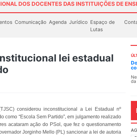
IONAL DOS DOCENTES DAS INSTITUIÇÕES DE ENS
entos
Comunicação
Agenda
Jurídico
Espaço de
Cont
Lutas
stitucional lei estadual
ÚL
Docentes paralisam novamente as at
do
contra as políticas de Milei na Argent
Nessa segunda-feira (3), sindicatos de doc
da educação superior e básica da Argentina.
TJSC) considerou inconstitucional a Lei Estadual nº
do como “Escola Sem Partido”, em julgamento realizado
ores acataram ação do PSol, que fez o questionamento
AG
overnador Jorginho Mello (PL) sancionar a lei de autoria