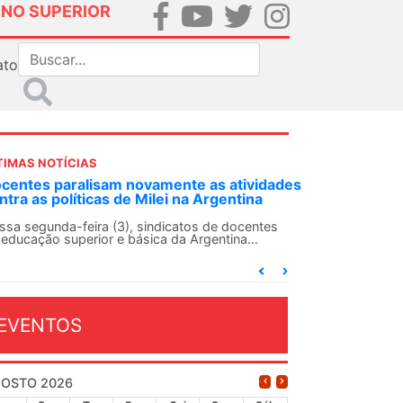
INO SUPERIOR
ato
TIMAS NOTÍCIAS
ividades
ANDES-SN convoca docentes para Dia de
ina
Solidariedade Internacionalista com Cuba em
13 de agosto
entes
..
O ANDES-SN conclama suas seções sindicais e o
conjunto da categoria docente a construírem, no
dia...
EVENTOS
OSTO 2026