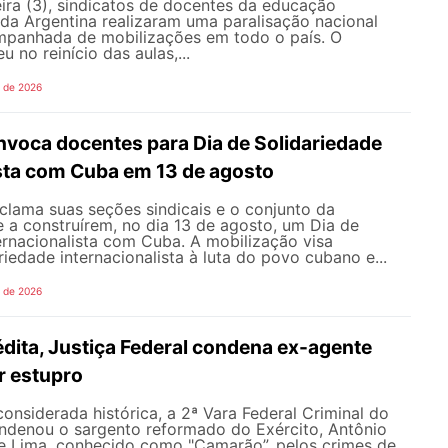
ira (3), sindicatos de docentes da educação
 da Argentina realizaram uma paralisação nacional
mpanhada de mobilizações em todo o país. O
 no reinício das aulas,...
o de 2026
oca docentes para Dia de Solidariedade
ista com Cuba em 13 de agosto
ama suas seções sindicais e o conjunto da
 a construírem, no dia 13 de agosto, um Dia de
ernacionalista com Cuba. A mobilização visa
riedade internacionalista à luta do povo cubano e...
o de 2026
dita, Justiça Federal condena ex-agente
or estupro
nsiderada histórica, a 2ª Vara Federal Criminal do
ondenou o sargento reformado do Exército, Antônio
de Lima, conhecido como "Camarão”, pelos crimes de