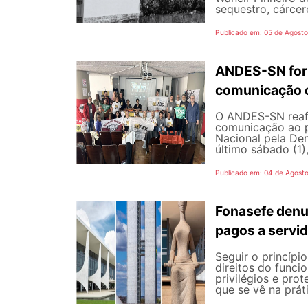
sequestro, cárcere
Publicado em: 05 de Agost
ANDES-SN fort
comunicação c
O ANDES-SN reafi
comunicação ao p
Nacional pela De
último sábado (1),
Publicado em: 04 de Agost
Fonasefe denu
pagos a servi
Seguir o princípi
direitos do funci
privilégios e pro
que se vê na prát