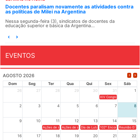
ANDES-SN convoca docentes para Dia de
Solidariedade Internacionalista com Cuba em 13 de
agosto
O ANDES-SN conclama suas seções sindicais e o conjunto
da categoria docente a construírem, no dia...
EVENTOS
AGOSTO 2026
Dom
Seg
Ter
Qua
Qui
Sex
Sáb
26
27
28
29
30
31
1
XIV Congresso Brasileiro 
2
3
4
5
6
7
8
9
10
11
12
13
14
15
Ações de solidariedade a Cuba no Rio Grande do Sul - 100 anos 
Ações de solidariedade a Cuba no Rio Grande do Su
Dia de Luta em Defesa de Cuba e da S
102º Encontro da Regional
Reunião GTPE