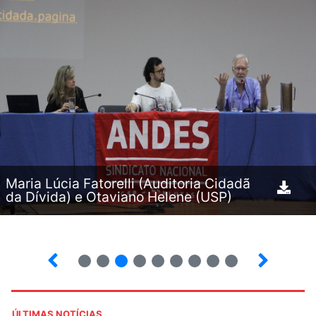
Maria Lúcia Fatorelli (Auditoria Cidadã
da Dívida) e Otaviano Helene (USP)
2
3
4
5
6
7
8
9
ÚLTIMAS NOTÍCIAS