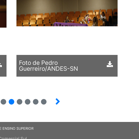
Foto de Pedro
Guerreiro/ANDES-SN
6
7
8
9
10
E ENSINO SUPERIOR
Comercial Sul