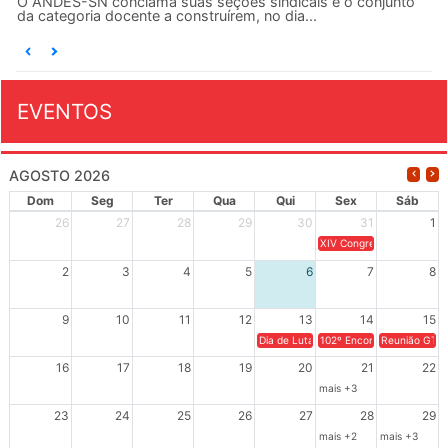
unto
EVENTOS
AGOSTO 2026
Dom
Seg
Ter
Qua
Qui
Sex
Sáb
26
27
28
29
30
31
1
XIV Congresso Brasileiro 
2
3
4
5
6
7
8
9
10
11
12
13
14
15
Dia de Luta em Defesa de Cuba e da S
102º Encontro da Regional
Reunião GTPE
16
17
18
19
20
21
22
mais +3
23
24
25
26
27
28
29
mais +2
mais +3