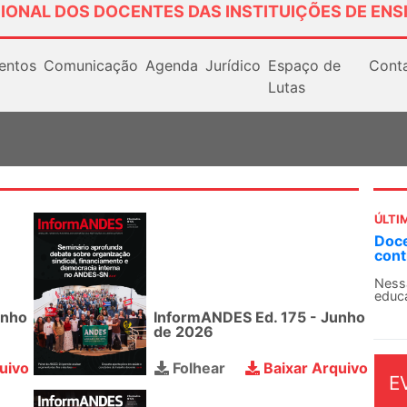
IONAL DOS DOCENTES DAS INSTITUIÇÕES DE ENS
entos
Comunicação
Agenda
Jurídico
Espaço de
Cont
Lutas
ÚLTI
Doce
cont
Nessa
educa
unho
InformANDES Ed. 175 - Junho
de 2026
uivo
Folhear
Baixar Arquivo
E