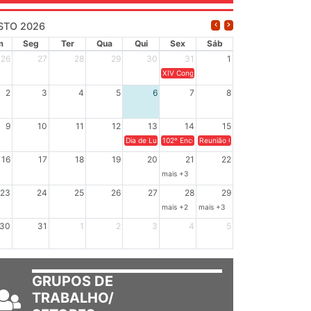
STO 2026
m
Seg
Ter
Qua
Qui
Sex
Sáb
26
27
28
29
30
31
1
XIV Congresso Brasileiro de Pesquisadores
2
3
4
5
6
7
8
9
10
11
12
13
14
15
Dia de Luta em Defesa de Cuba e da Soberania dos Po
102º Encontro da Regional Leste, “Em terra
Reunião GTPE.
16
17
18
19
20
21
22
mais +3
23
24
25
26
27
28
29
mais +2
mais +3
30
31
1
2
3
4
5
GRUPOS DE
TRABALHO/