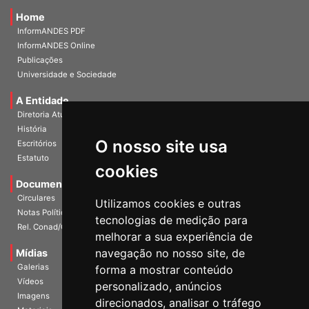
Home
InformANDES PDF
InformANDES Online
Publicações
Universidade e Sociedade
A Entidade
Diretoria Atual
História
O nosso site usa
Escritórios
Estatuto
cookies
Documentos
Circulares
Utilizamos cookies e outras
Notas Políticas
tecnologias de medição para
Rel. Conad/Congresso
melhorar a sua experiência de
navegação no nosso site, de
Mídias
Galerias
forma a mostrar conteúdo
Vídeos
personalizado, anúncios
Imagens
direcionados, analisar o tráfego