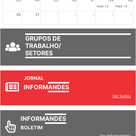
mais +2
mais +3
30
31
1
2
3
4
5
GRUPOS DE
TRABALHO/
SETORES
JORNAL
INFORM
ANDES
Ver todos
INFORM
ANDES
BOLETIM
Ver Informandes