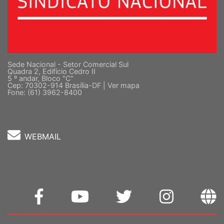
Sede Nacional - Setor Comercial Sul
Quadra 2, Edifício Cedro II
5 º andar, Bloco "C"
Cep: 70302-914 Brasília-DF |
Ver mapa
Fone: (61) 3962-8400
WEBMAIL