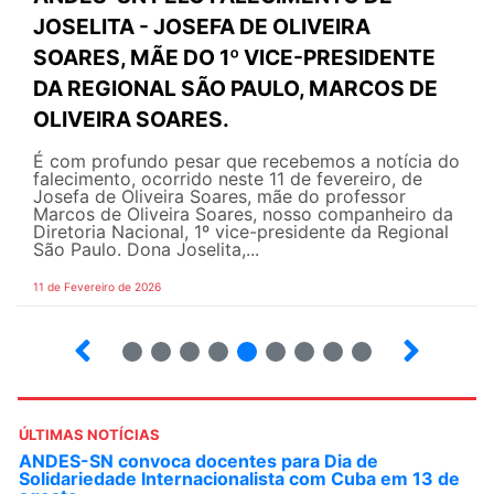
JOSELITA - JOSEFA DE OLIVEIRA
SOARES, MÃE DO 1º VICE-PRESIDENTE
DA REGIONAL SÃO PAULO, MARCOS DE
OLIVEIRA SOARES.
É com profundo pesar que recebemos a notícia do
falecimento, ocorrido neste 11 de fevereiro, de
Josefa de Oliveira Soares, mãe do professor
Marcos de Oliveira Soares, nosso companheiro da
Diretoria Nacional, 1º vice-presidente da Regional
São Paulo. Dona Joselita,...
11 de Fevereiro de 2026
2
3
4
5
6
7
8
9
10
ÚLTIMAS NOTÍCIAS
ANDES-SN convoca docentes para Dia de
Solidariedade Internacionalista com Cuba em 13 de