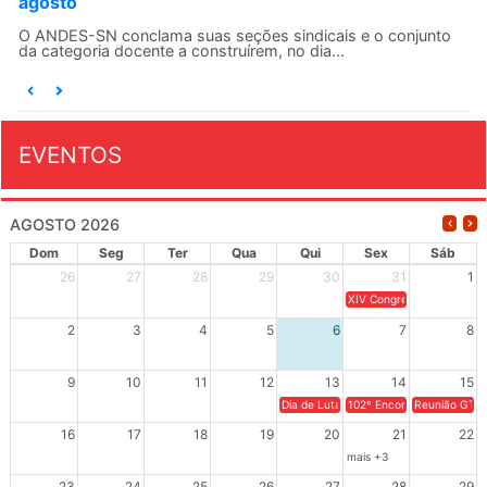
agosto
O ANDES-SN conclama suas seções sindicais e o conjunto
da categoria docente a construírem, no dia...
EVENTOS
AGOSTO 2026
Dom
Seg
Ter
Qua
Qui
Sex
Sáb
26
27
28
29
30
31
1
XIV Congresso Brasileiro 
2
3
4
5
6
7
8
9
10
11
12
13
14
15
Dia de Luta em Defesa de Cuba e da S
102º Encontro da Regional
Reunião GTPE
16
17
18
19
20
21
22
mais +3
23
24
25
26
27
28
29