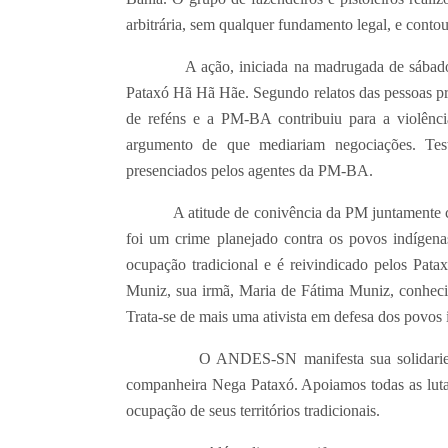
arbitrária, sem qualquer fundamento legal, e cont
A ação, iniciada na madrugada de sábado (20
Pataxó Hã Hã Hãe. Segundo relatos das pessoas pr
de reféns e a PM-BA contribuiu para a violência
argumento de que mediariam negociações. Tes
presenciados pelos agentes da PM-BA.
A atitude de conivência da PM juntamente com a
foi um crime planejado contra os povos indígena
ocupação tradicional e é reivindicado pelos Pata
Muniz, sua irmã, Maria de Fátima Muniz, conheci
Trata-se de mais uma ativista em defesa dos povos 
O ANDES-SN manifesta sua solidariedade 
companheira Nega Pataxó. Apoiamos todas as lutas
ocupação de seus territórios tradicionais.