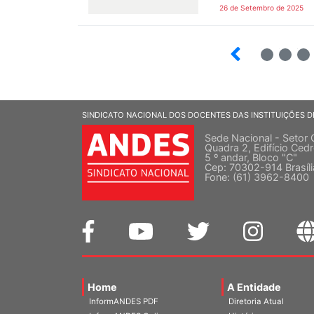
26 de Setembro de 2025
8
9
10
SINDICATO NACIONAL DOS DOCENTES DAS INSTITUIÇÕES D
Sede Nacional - Setor 
Quadra 2, Edifício Cedr
5 º andar, Bloco "C"
Cep: 70302-914 Brasíl
Fone: (61) 3962-8400
Home
A Entidade
InformANDES PDF
Diretoria Atual