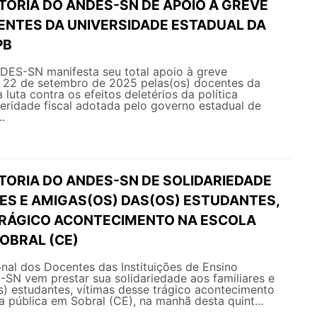
TORIA DO ANDES-SN DE APOIO À GREVE
ENTES DA UNIVERSIDADE ESTADUAL DA
PB
NDES-SN manifesta seu total apoio à greve
a 22 de setembro de 2025 pelas(os) docentes da
luta contra os efeitos deletérios da política
teridade fiscal adotada pelo governo estadual de
.
ETORIA DO ANDES-SN DE SOLIDARIEDADE
RES E AMIGAS(OS) DAS(OS) ESTUDANTES,
TRÁGICO ACONTECIMENTO NA ESCOLA
OBRAL (CE)
nal dos Docentes das Instituições de Ensino
SN vem prestar sua solidariedade aos familiares e
) estudantes, vítimas desse trágico acontecimento
a pública em Sobral (CE), na manhã desta quint...