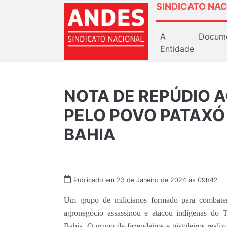
SINDICATO NAC
A
Docum
Entidade
NOTA DE REPÚDIO 
PELO POVO PATAXÓ 
BAHIA
Publicado em 23 de Janeiro de 2024 às 09h42
Um grupo de milicianos formado para combater
agronegócio assassinou e atacou indígenas do T
Bahia. O grupo de fazendeiros e pistoleiros real