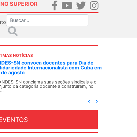
INO SUPERIOR
ato
TIMAS NOTÍCIAS
 de
Em decisão inédita, Justiça Federal condena
uba em
ex-agente da ditadura por estupro
Em uma decisão considerada histórica, a 2ª Vara
Federal Criminal do Rio de Janeiro condenou o...
 e o
 no
EVENTOS