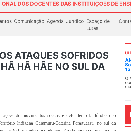
IONAL DOS DOCENTES DAS INSTITUIÇÕES DE ENS
entos
Comunicação
Agenda
Jurídico
Espaço de
Cont
Lutas
AOS ATAQUES SOFRIDOS
ÚL
ANDES-SN convoca docentes para Dia
HÃ HÃ HÃE NO SUL DA
Solidariedade Internacionalista com C
13 de agosto
O ANDES-SN conclama suas seções sindicais
conjunto da categoria docente a construírem,
dia...
 ações de movimentos sociais e defender o latifúndio e o
erritório Indígena Caramuru-Catarina Paraguassu, no sul da
izou a ação buscando uma reintegração de posse completamente