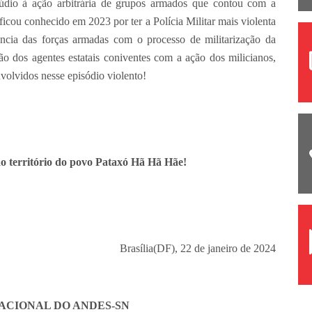
 ação arbitrária de grupos armados que contou com a
ficou conhecido em 2023 por ter a Polícia Militar mais violenta
vência das forças armadas com o processo de militarização da
ão dos agentes estatais coniventes com a ação dos milicianos,
nvolvidos nesse episódio violento!
ao território do povo Pataxó Hã Hã Hãe!
Brasília(DF), 22 de janeiro de 2024
ACIONAL DO ANDES-SN