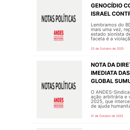
GENOCÍDIO C
ISRAEL CONT
Lembramos do BDS
mais uma vez, re
estado sionista d
faceta é a violaç
23 de Outubro de 2025
NOTA DA DIR
IMEDIATA DAS
GLOBAL SUMU
O ANDES-Sindicat
ação arbitrária e 
2025, que interce
de ajuda humanitá
01 de Outubro de 2025