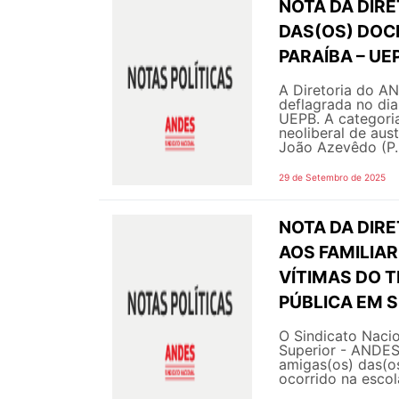
NOTA DA DIRE
DAS(OS) DOC
PARAÍBA – UE
A Diretoria do A
deflagrada no di
UEPB. A categoria 
neoliberal de aus
João Azevêdo (P..
29 de Setembro de 2025
NOTA DA DIR
AOS FAMILIA
VÍTIMAS DO 
PÚBLICA EM S
O Sindicato Nacio
Superior - ANDES-
amigas(os) das(os
ocorrido na escol