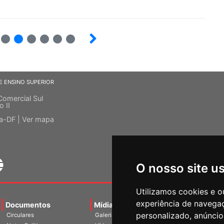
12
13
14
15
16
E ENSINO SUPERIOR
Comercial Sul
o II
ia-DF |
Ver mapa
O nosso site u
Utilizamos cookies e o
experiência de navega
Documentos
Mídias
Agenda
Notíci
personalizado, anúncios
Circulares
Galerias